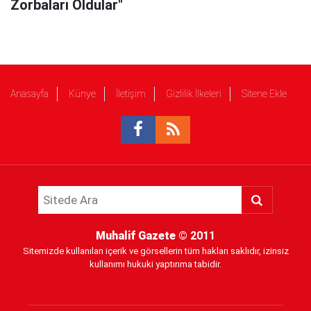
Zorbaları Oldular"
Anasayfa
Künye
İletişim
Gizlilik İlkeleri
Sitene Ekle
Muhalif Gazete
© 2011
Sitemizde kullanılan içerik ve görsellerin tüm hakları saklıdır, izinsiz
kullanımı hukuki yaptırıma tabidir.