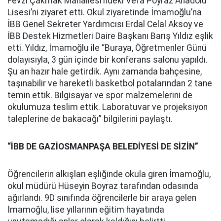
Fevzi Çakmak Mahallesi’ndeki Vefa Poyraz Anadolu
Lisesi’ni ziyaret etti. Okul ziyaretinde İmamoğlu’na
İBB Genel Sekreter Yardımcısı Erdal Celal Aksoy ve
İBB Destek Hizmetleri Daire Başkanı Barış Yıldız eşlik
etti. Yıldız, İmamoğlu ile “Buraya, Öğretmenler Günü
dolayısıyla, 3 gün içinde bir konferans salonu yapıldı.
Şu an hazır hale getirdik. Aynı zamanda bahçesine,
taşınabilir ve hareketli basketbol potalarından 2 tane
temin ettik. Bilgisayar ve spor malzemelerini de
okulumuza teslim ettik. Laboratuvar ve projeksiyon
taleplerine de bakacağı” bilgilerini paylaştı.
“İBB DE GAZİOSMANPAŞA BELEDİYESİ DE SİZİN”
Öğrencilerin alkışları eşliğinde okula giren İmamoğlu,
okul müdürü Hüseyin Boyraz tarafından odasında
ağırlandı. 9D sınıfında öğrencilerle bir araya gelen
İmamoğlu, lise yıllarının eğitim hayatında