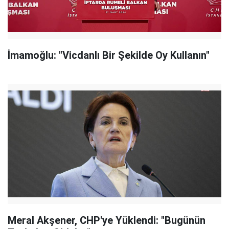
İmamoğlu: "Vicdanlı Bir Şekilde Oy Kullanın"
Meral Akşener, CHP'ye Yüklendi: "Bugünün