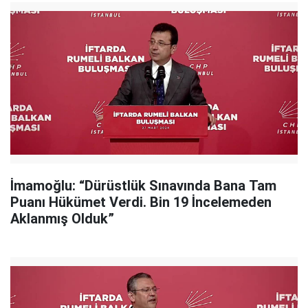
İmamoğlu: “Dürüstlük Sınavında Bana Tam
Puanı Hükümet Verdi. Bin 19 İncelemeden
Aklanmış Olduk”