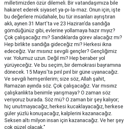
milletimizden özür dilemeli. Bir vatandaşımıza bile
hakaret ederek siyaset ya-pı-la-maz. Onun için, işte
bu değerlere müdahale, bu tür insanları ayrıştıran
aklı, aynen 31 Mart'ta ve 23 Haziran'da sandığa
gömdüğünüz gibi, evlerine yollamaya hazır mıyız?
Çok çalışacağız mı? Sandıklarda görev alacağız mı?
Hep birlikte sandığa gideceğiz mi? Herkesi ikna
edeceğiz. Var mısınız sevgili gençler? Gençliğimiz
var. Yolumuz uzun. Değil mi? Hep beraber yol
yürüyeceğiz. Ve bu seçim, bir demokrasi bayramına
dönecek. 15 Mayıs'ta pırıl pırıl bir güne uyanacağız.
Ve sevgili hemşerilerim; size söz, Allah şahit,
Ramazan ayında söz. Çok çalışacağız. Var mısınız
çalışkanlıkta benimle yarışmaya? O zaman söz
veriyoruz burada. Söz mü? O zaman bir şey kalıyor;
hiç unutmayacağız, herkesi kucaklayacağız, herkese
güler yüzlü konuşacağız, kalplerini kazanacağız.
Seksen altı milyon insan için kazanacağız. Ve her şey
çok güzel olacak."