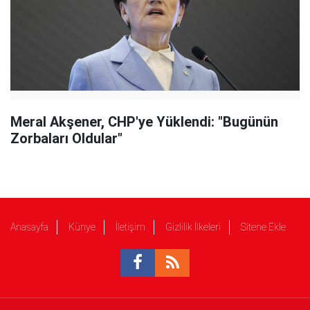
Meral Akşener, CHP'ye Yüklendi: "Bugünün
Zorbaları Oldular"
Anasayfa
Künye
İletişim
Gizlilik İlkeleri
Sitene Ekle