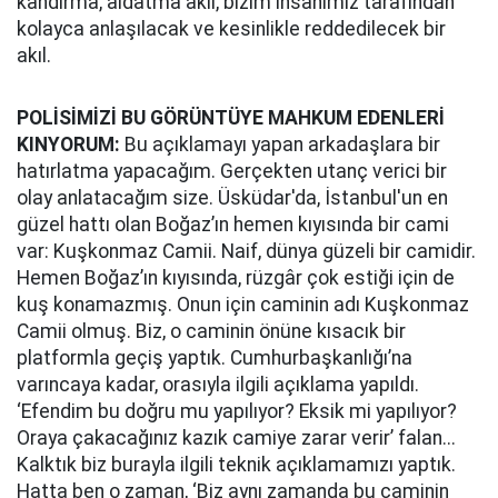
kandırma, aldatma aklı, bizim insanımız tarafından
kolayca anlaşılacak ve kesinlikle reddedilecek bir
akıl.
POLİSİMİZİ BU GÖRÜNTÜYE MAHKUM EDENLERİ
KINYORUM:
Bu açıklamayı yapan arkadaşlara bir
hatırlatma yapacağım. Gerçekten utanç verici bir
olay anlatacağım size. Üsküdar'da, İstanbul'un en
güzel hattı olan Boğaz’ın hemen kıyısında bir cami
var: Kuşkonmaz Camii. Naif, dünya güzeli bir camidir.
Hemen Boğaz’ın kıyısında, rüzgâr çok estiği için de
kuş konamazmış. Onun için caminin adı Kuşkonmaz
Camii olmuş. Biz, o caminin önüne kısacık bir
platformla geçiş yaptık. Cumhurbaşkanlığı’na
varıncaya kadar, orasıyla ilgili açıklama yapıldı.
‘Efendim bu doğru mu yapılıyor? Eksik mi yapılıyor?
Oraya çakacağınız kazık camiye zarar verir’ falan...
Kalktık biz burayla ilgili teknik açıklamamızı yaptık.
Hatta ben o zaman, ‘Biz aynı zamanda bu caminin