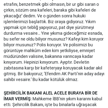
etrafını, benzetmek gibi olmasın, bir ur gibi saran o
çirkin, sözüm ona kafeleri, baraka gibi kafeleri de
yıkacağız’ dedim. Ve o günden sonra hukuki
işlemlerimizi başlattık. Biz oraya gidiyoruz. Yıkım
yapmak için tebliğ yapıyoruz, pat diye yürütmeyi
durdurma vesaire… Yine yıkıma gideceğimiz esnada,
bu sefer ne oldu biliyor musunuz? Kafeyi kim koruyor
biliyor musunuz? Polis koruyor. Ve polisimizi bu
görüntüye mahkûm eden kim yetkiliyse, emniyet
müdüründen valisine, bakanına varıncaya kadar
kınıyorum. Hepinizi kınıyorum. Ayıptır. Devletin
zabıtasına karşı bir kafeteryayı koruyacak kadar akıl
gitmiş. Bir bakıyoruz; ‘Efendim AK Parti'nin aday adayı
sahibi vesaire.’ Bu kadar kötülük olmaz.
ŞEHİRCİLİK BAKANI ALEL ACELE BURAYA BİR DE
İMAR VERMİŞ:
Mahkeme İBB’nin yıkım kararını kabul
etti. Şehircilik Bakanı, işte bu binalarla uğraşacak