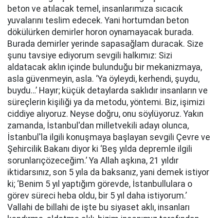
beton ve atılacak temel, insanlarımıza sıcacık
yuvalarını teslim edecek. Yani hortumdan beton
dökülürken demirler horon oynamayacak burada.
Burada demirler yerinde sapasağlam duracak. Size
şunu tavsiye ediyorum sevgili halkımız: Sizi
aldatacak aklın içinde bulunduğu bir mekanizmaya,
asla güvenmeyin, asla. ‘Ya öyleydi, kerhendi, şuydu,
buydu…’ Hayır; küçük detaylarda saklıdır insanların ve
süreçlerin kişiliği ya da metodu, yöntemi. Biz, işimizi
ciddiye alıyoruz. Neyse doğru, onu söylüyoruz. Yakın
zamanda, İstanbul'dan milletvekili adayı olunca,
İstanbul'la ilgili konuşmaya başlayan sevgili Çevre ve
Şehircilik Bakanı diyor ki ‘Beş yılda depremle ilgili
sorunlarıçözeceğim.’ Ya Allah aşkına, 21 yıldır
iktidarsınız, son 5 yıla da baksanız, yani demek istiyor
ki; ‘Benim 5 yıl yaptığım görevde, İstanbullulara o
görev süreci heba oldu, bir 5 yıl daha istiyorum.’
Vallahi de billahi de işte bu siyaset aklı, insanları