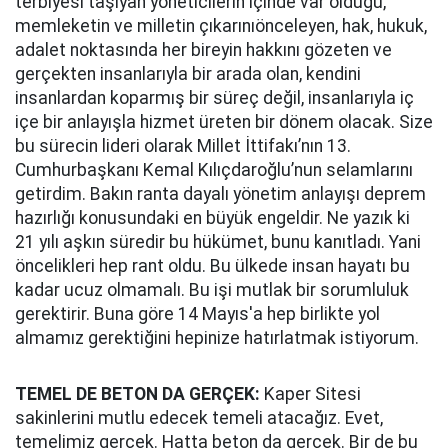
terbiyesi taşıyan yöneticilerin içinde var olduğu,
memleketin ve milletin çıkarınıönceleyen, hak, hukuk,
adalet noktasında her bireyin hakkını gözeten ve
gerçekten insanlarıyla bir arada olan, kendini
insanlardan koparmış bir süreç değil, insanlarıyla iç
içe bir anlayışla hizmet üreten bir dönem olacak. Size
bu sürecin lideri olarak Millet İttifakı’nın 13.
Cumhurbaşkanı Kemal Kılıçdaroğlu’nun selamlarını
getirdim. Bakın ranta dayalı yönetim anlayışı deprem
hazırlığı konusundaki en büyük engeldir. Ne yazık ki
21 yılı aşkın süredir bu hükümet, bunu kanıtladı. Yani
öncelikleri hep rant oldu. Bu ülkede insan hayatı bu
kadar ucuz olmamalı. Bu işi mutlak bir sorumluluk
gerektirir. Buna göre 14 Mayıs'a hep birlikte yol
almamız gerektiğini hepinize hatırlatmak istiyorum.
TEMEL DE BETON DA GERÇEK:
Kaper Sitesi
sakinlerini mutlu edecek temeli atacağız. Evet,
temelimiz gerçek. Hatta beton da gerçek. Bir de bu