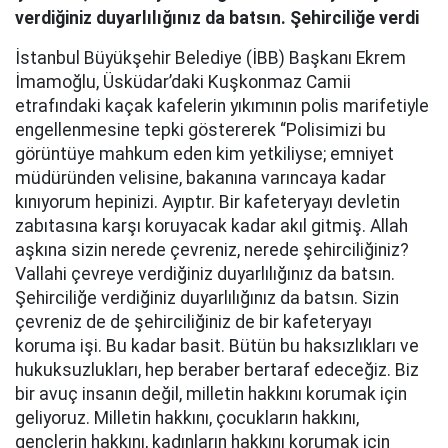
verdiğiniz duyarlılığınız da batsın. Şehirciliğe verdi
İstanbul Büyükşehir Belediye (İBB) Başkanı Ekrem
İmamoğlu, Üsküdar’daki Kuşkonmaz Camii
etrafındaki kaçak kafelerin yıkımının polis marifetiyle
engellenmesine tepki göstererek “Polisimizi bu
görüntüye mahkum eden kim yetkiliyse; emniyet
müdüründen velisine, bakanına varıncaya kadar
kınıyorum hepinizi. Ayıptır. Bir kafeteryayı devletin
zabıtasına karşı koruyacak kadar akıl gitmiş. Allah
aşkına sizin nerede çevreniz, nerede şehirciliğiniz?
Vallahi çevreye verdiğiniz duyarlılığınız da batsın.
Şehirciliğe verdiğiniz duyarlılığınız da batsın. Sizin
çevreniz de de şehirciliğiniz de bir kafeteryayı
koruma işi. Bu kadar basit. Bütün bu haksızlıkları ve
hukuksuzlukları, hep beraber bertaraf edeceğiz. Biz
bir avuç insanın değil, milletin hakkını korumak için
geliyoruz. Milletin hakkını, çocukların hakkını,
gençlerin hakkını, kadınların hakkını korumak için