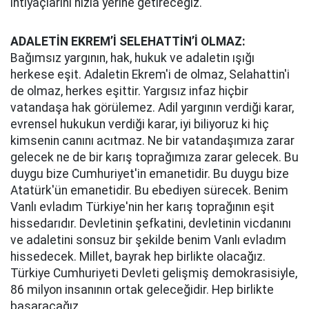
ihtiyaçlarını hızla yerine getireceğiz.
ADALETİN EKREM’İ SELEHATTİN’İ OLMAZ:
Bağımsız yargının, hak, hukuk ve adaletin ışığı
herkese eşit. Adaletin Ekrem'i de olmaz, Selahattin'i
de olmaz, herkes eşittir. Yargısız infaz hiçbir
vatandaşa hak görülemez. Adil yargının verdiği karar,
evrensel hukukun verdiği karar, iyi biliyoruz ki hiç
kimsenin canını acıtmaz. Ne bir vatandaşımıza zarar
gelecek ne de bir karış toprağımıza zarar gelecek. Bu
duygu bize Cumhuriyet'in emanetidir. Bu duygu bize
Atatürk'ün emanetidir. Bu ebediyen sürecek. Benim
Vanlı evladım Türkiye'nin her karış toprağının eşit
hissedarıdır. Devletinin şefkatini, devletinin vicdanını
ve adaletini sonsuz bir şekilde benim Vanlı evladım
hissedecek. Millet, bayrak hep birlikte olacağız.
Türkiye Cumhuriyeti Devleti gelişmiş demokrasisiyle,
86 milyon insanının ortak geleceğidir. Hep birlikte
başaracağız.