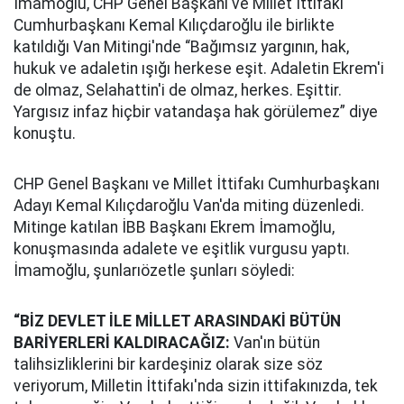
İmamoğlu, CHP Genel Başkanı ve Millet İttifakı
Cumhurbaşkanı Kemal Kılıçdaroğlu ile birlikte
katıldığı Van Mitingi'nde “Bağımsız yargının, hak,
hukuk ve adaletin ışığı herkese eşit. Adaletin Ekrem'i
de olmaz, Selahattin'i de olmaz, herkes. Eşittir.
Yargısız infaz hiçbir vatandaşa hak görülemez” diye
konuştu.
CHP Genel Başkanı ve Millet İttifakı Cumhurbaşkanı
Adayı Kemal Kılıçdaroğlu Van'da miting düzenledi.
Mitinge katılan İBB Başkanı Ekrem İmamoğlu,
konuşmasında adalete ve eşitlik vurgusu yaptı.
İmamoğlu, şunlarıözetle şunları söyledi:
“BİZ DEVLET İLE MİLLET ARASINDAKİ BÜTÜN
BARİYERLERİ KALDIRACAĞIZ:
Van'ın bütün
talihsizliklerini bir kardeşiniz olarak size söz
veriyorum, Milletin İttifakı'nda sizin ittifakınızda, tek