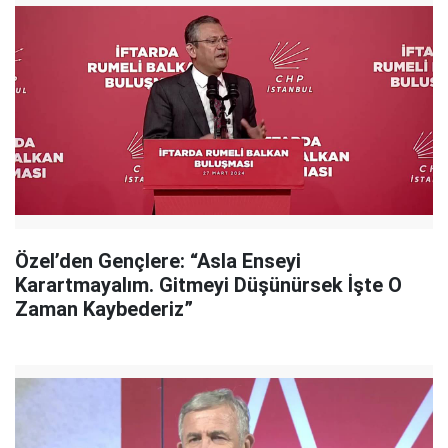
Özel’den Gençlere: “Asla Enseyi
Karartmayalım. Gitmeyi Düşünürsek İşte O
Zaman Kaybederiz”