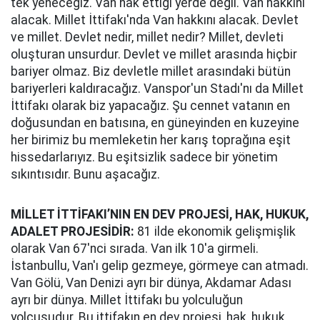
tek yeneceğiz. Van hak ettiği yerde değil. Van hakkını
alacak. Millet İttifakı'nda Van hakkını alacak. Devlet
ve millet. Devlet nedir, millet nedir? Millet, devleti
oluşturan unsurdur. Devlet ve millet arasında hiçbir
bariyer olmaz. Biz devletle millet arasındaki bütün
bariyerleri kaldıracağız. Vanspor'un Stadı'nı da Millet
İttifakı olarak biz yapacağız. Şu cennet vatanın en
doğusundan en batısına, en güneyinden en kuzeyine
her birimiz bu memleketin her karış toprağına eşit
hissedarlarıyız. Bu eşitsizlik sadece bir yönetim
sıkıntısıdır. Bunu aşacağız.
MİLLET İTTİFAKI’NIN EN DEV PROJESİ, HAK, HUKUK,
ADALET PROJESİDİR:
81 ilde ekonomik gelişmişlik
olarak Van 67'nci sırada. Van ilk 10'a girmeli.
İstanbullu, Van'ı gelip gezmeye, görmeye can atmadı.
Van Gölü, Van Denizi ayrı bir dünya, Akdamar Adası
ayrı bir dünya. Millet İttifakı bu yolculuğun
yolcusudur. Bu ittifakın en dev projesi, hak, hukuk,