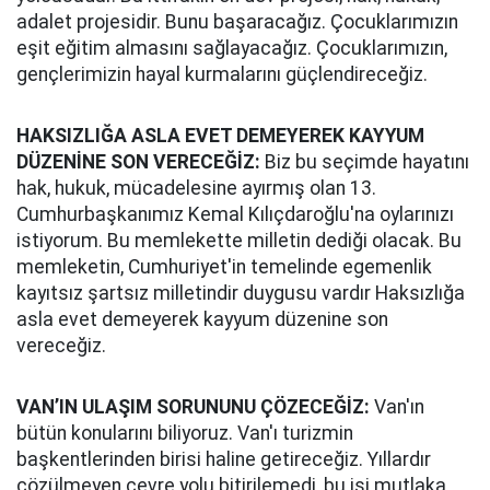
adalet projesidir. Bunu başaracağız. Çocuklarımızın
eşit eğitim almasını sağlayacağız. Çocuklarımızın,
gençlerimizin hayal kurmalarını güçlendireceğiz.
HAKSIZLIĞA ASLA EVET DEMEYEREK KAYYUM
DÜZENİNE SON VERECEĞİZ:
Biz bu seçimde hayatını
hak, hukuk, mücadelesine ayırmış olan 13.
Cumhurbaşkanımız Kemal Kılıçdaroğlu'na oylarınızı
istiyorum. Bu memlekette milletin dediği olacak. Bu
memleketin, Cumhuriyet'in temelinde egemenlik
kayıtsız şartsız milletindir duygusu vardır Haksızlığa
asla evet demeyerek kayyum düzenine son
vereceğiz.
VAN’IN ULAŞIM SORUNUNU ÇÖZECEĞİZ:
Van'ın
bütün konularını biliyoruz. Van'ı turizmin
başkentlerinden birisi haline getireceğiz. Yıllardır
çözülmeyen çevre yolu bitirilemedi, bu işi mutlaka