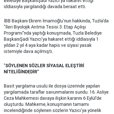
Belediye BaşkanıŞadi Yazıcı'ya hakaret ettiği
iddiasıyla yargılandığı davada beraat etti.
İBB Başkanı Ekrem İmamoğlu'nun hakkında, Tuzla'da
"İleri Biyolojik Arıtma Tesisi 3. Etap Açılışı
Programı"nda yaptığı konuşmada, Tuzla Belediye
BaşkanıŞadi Yazıcı'ya hakaret ettiği iddiasıyla 1
yıldan 2 yıl 4 aya kadar hapis ve siyasi yasak
istemiyle dava açılmıştı.
"
SÖYLENEN SÖZLER SİYASAL ELEŞTİRİ
NİTELİĞİNDEDİR"
Basit yargılama usulü ile dosya üzerinde yapılan
yargılamada taraflar savunmalarını sundu. 16. Asliye
Ceza Mahkemesi davaya ilişkin kararını 6 Eylül'de
oluşturdu. Mahkeme, konuşmanın tamamı
incelendiğinde söylenen sözlerin Yazıcı'ya yönelik