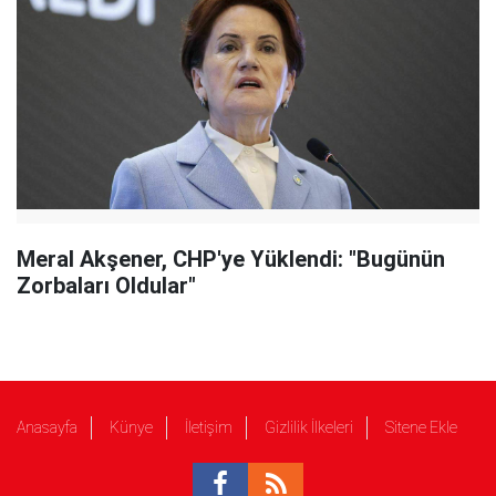
Meral Akşener, CHP'ye Yüklendi: "Bugünün
Zorbaları Oldular"
Anasayfa
Künye
İletişim
Gizlilik İlkeleri
Sitene Ekle