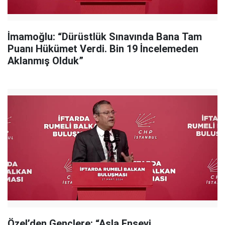
İmamoğlu: “Dürüstlük Sınavında Bana Tam
Puanı Hükümet Verdi. Bin 19 İncelemeden
Aklanmış Olduk”
Özel’den Gençlere: “Asla Enseyi