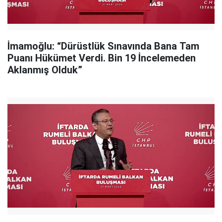
İmamoğlu: “Dürüstlük Sınavında Bana Tam
Puanı Hükümet Verdi. Bin 19 İncelemeden
Aklanmış Olduk”