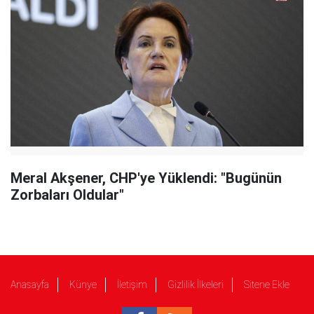
Meral Akşener, CHP'ye Yüklendi: "Bugünün
Zorbaları Oldular"
Anasayfa
Künye
İletişim
Gizlilik İlkeleri
Sitene Ekle