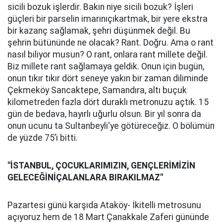
sicili bozuk işlerdir. Bakın niye sicili bozuk? İşleri
güçleri bir parselin imarınıçıkartmak, bir yere ekstra
bir kazanç sağlamak, şehri düşünmek değil. Bu
şehrin bütününde ne olacak? Rant. Doğru. Ama o rant
nasıl biliyor musun? O rant, onlara rant millete değil.
Biz millete rant sağlamaya geldik. Onun için bugün,
onun tıkır tıkır dört seneye yakın bir zaman diliminde
Çekmeköy Sancaktepe, Samandıra, altı buçuk
kilometreden fazla dört duraklı metronuzu açtık. 15
gün de bedava, hayırlı uğurlu olsun. Bir yıl sonra da
onun ucunu ta Sultanbeyli'ye götüreceğiz. O bölümün
de yüzde 75’i bitti.
"İSTANBUL, ÇOCUKLARIMIZIN, GENÇLERİMİZİN
GELECEĞİNİÇALANLARA BIRAKILMAZ"
Pazartesi günü karşıda Ataköy- İkitelli metrosunu
açıyoruz hem de 18 Mart Çanakkale Zaferi gününde