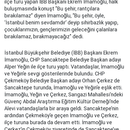
ilçe turu yapan İBB Başkanı Ekrem İmamoğlu, halk
buluşmasında konuşt "Bu şehir, rantçılara
bırakılamaz” diyen İmamoğlu, “Bu şehir, öyle,
‘İstanbul benim sevdamdır’ deyip sihirbazlık yapıp,
çocuklarımızın, gençlerimizin geleceğini çalanlara
bırakılamaz, bırakmayacağız" dedi.
İstanbul Büyükşehir Belediye (İBB) Başkanı Ekrem
İmamoğlu, CHP Sancaktepe Belediye Başkan adayı
Alper Yeğin ile ilçe turu yaptı. Vatandaşlar, İmamoğlu
ve Yeğin’e sevgi gösterilerinde bulundu. CHP
Çekmeköy Belediye Başkan adayı Orhan Çerkez de
Sancaktepe turunda, İmamoğlu ve Yeğin’e eşlik etti.
İmamoğlu, Yeğin ve Çerkez, Sarıgazi Mahallesi’ndeki
Güvenç Abdal Araştırma Eğitim Kültür Derneği’nde
Alevi vatandaşlarla bir araya geldi. Sancaktepe’nin
ardından Çekmeköy’e geçen İmamoğlu ve Çerkez,
ilçe turuna burada da devam etti. İmamoğlu ve
Çerkez’in Çekmeköy ziyaretinde de Sancaktepe’ye