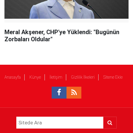
Meral Akşener, CHP'ye Yüklendi: "Bugünün
Zorbaları Oldular"
Anasayfa
Künye
İletişim
Gizlilik İlkeleri
Sitene Ekle