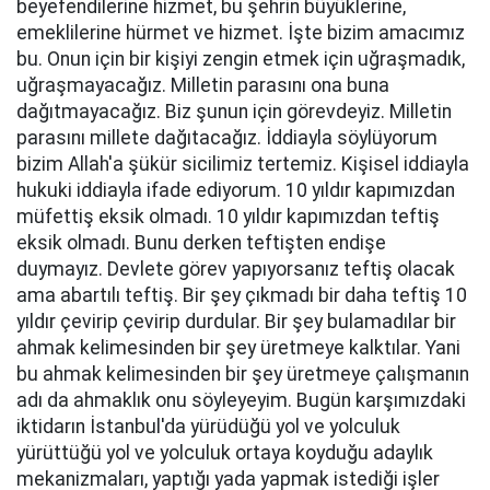
beyefendilerine hizmet, bu şehrin büyüklerine,
emeklilerine hürmet ve hizmet. İşte bizim amacımız
bu. Onun için bir kişiyi zengin etmek için uğraşmadık,
uğraşmayacağız. Milletin parasını ona buna
dağıtmayacağız. Biz şunun için görevdeyiz. Milletin
parasını millete dağıtacağız. İddiayla söylüyorum
bizim Allah'a şükür sicilimiz tertemiz. Kişisel iddiayla
hukuki iddiayla ifade ediyorum. 10 yıldır kapımızdan
müfettiş eksik olmadı. 10 yıldır kapımızdan teftiş
eksik olmadı. Bunu derken teftişten endişe
duymayız. Devlete görev yapıyorsanız teftiş olacak
ama abartılı teftiş. Bir şey çıkmadı bir daha teftiş 10
yıldır çevirip çevirip durdular. Bir şey bulamadılar bir
ahmak kelimesinden bir şey üretmeye kalktılar. Yani
bu ahmak kelimesinden bir şey üretmeye çalışmanın
adı da ahmaklık onu söyleyeyim. Bugün karşımızdaki
iktidarın İstanbul'da yürüdüğü yol ve yolculuk
yürüttüğü yol ve yolculuk ortaya koyduğu adaylık
mekanizmaları, yaptığı yada yapmak istediği işler