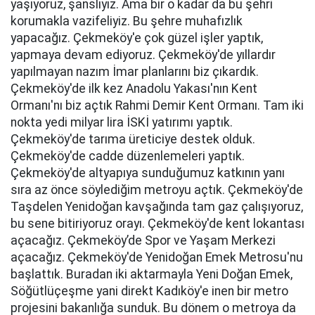
yaşıyoruz, şanslıyız. Ama bir o kadar da bu şehri
korumakla vazifeliyiz. Bu şehre muhafızlık
yapacağız. Çekmeköy'e çok güzel işler yaptık,
yapmaya devam ediyoruz. Çekmeköy'de yıllardır
yapılmayan nazım İmar planlarını biz çıkardık.
Çekmeköy'de ilk kez Anadolu Yakası'nın Kent
Ormanı'nı biz açtık Rahmi Demir Kent Ormanı. Tam iki
nokta yedi milyar lira İSKİ yatırımı yaptık.
Çekmeköy'de tarıma üreticiye destek olduk.
Çekmeköy'de cadde düzenlemeleri yaptık.
Çekmeköy'de altyapıya sunduğumuz katkının yanı
sıra az önce söylediğim metroyu açtık. Çekmeköy'de
Taşdelen Yenidoğan kavşağında tam gaz çalışıyoruz,
bu sene bitiriyoruz orayı. Çekmeköy'de kent lokantası
açacağız. Çekmeköy’de Spor ve Yaşam Merkezi
açacağız. Çekmeköy'de Yenidoğan Emek Metrosu'nu
başlattık. Buradan iki aktarmayla Yeni Doğan Emek,
Söğütlüçeşme yani direkt Kadıköy'e inen bir metro
projesini bakanlığa sunduk. Bu dönem o metroya da