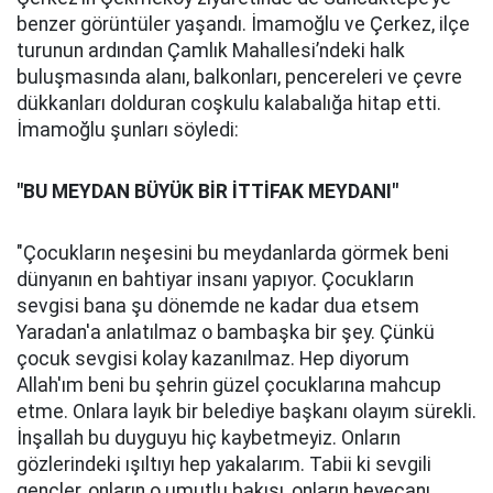
benzer görüntüler yaşandı. İmamoğlu ve Çerkez, ilçe
turunun ardından Çamlık Mahallesi’ndeki halk
buluşmasında alanı, balkonları, pencereleri ve çevre
dükkanları dolduran coşkulu kalabalığa hitap etti.
İmamoğlu şunları söyledi:
"BU MEYDAN BÜYÜK BİR İTTİFAK MEYDANI"
"Çocukların neşesini bu meydanlarda görmek beni
dünyanın en bahtiyar insanı yapıyor. Çocukların
sevgisi bana şu dönemde ne kadar dua etsem
Yaradan'a anlatılmaz o bambaşka bir şey. Çünkü
çocuk sevgisi kolay kazanılmaz. Hep diyorum
Allah'ım beni bu şehrin güzel çocuklarına mahcup
etme. Onlara layık bir belediye başkanı olayım sürekli.
İnşallah bu duyguyu hiç kaybetmeyiz. Onların
gözlerindeki ışıltıyı hep yakalarım. Tabii ki sevgili
gençler, onların o umutlu bakışı, onların heyecanı,