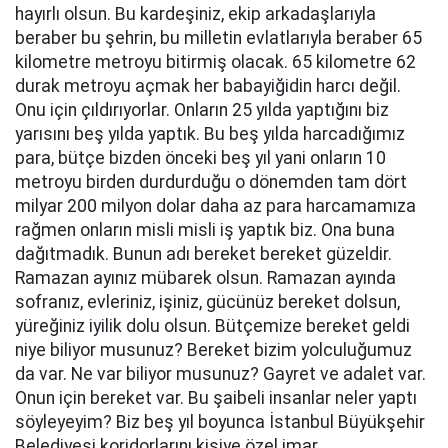
hayırlı olsun. Bu kardeşiniz, ekip arkadaşlarıyla
beraber bu şehrin, bu milletin evlatlarıyla beraber 65
kilometre metroyu bitirmiş olacak. 65 kilometre 62
durak metroyu açmak her babayiğidin harcı değil.
Onu için çıldırıyorlar. Onların 25 yılda yaptığını biz
yarısını beş yılda yaptık. Bu beş yılda harcadığımız
para, bütçe bizden önceki beş yıl yani onların 10
metroyu birden durdurduğu o dönemden tam dört
milyar 200 milyon dolar daha az para harcamamıza
rağmen onların misli misli iş yaptık biz. Ona buna
dağıtmadık. Bunun adı bereket bereket güzeldir.
Ramazan ayınız mübarek olsun. Ramazan ayında
sofranız, evleriniz, işiniz, gücünüz bereket dolsun,
yüreğiniz iyilik dolu olsun. Bütçemize bereket geldi
niye biliyor musunuz? Bereket bizim yolculuğumuz
da var. Ne var biliyor musunuz? Gayret ve adalet var.
Onun için bereket var. Bu şaibeli insanlar neler yaptı
söyleyeyim? Biz beş yıl boyunca İstanbul Büyükşehir
Belediyesi koridorlarını kişiye özel imar