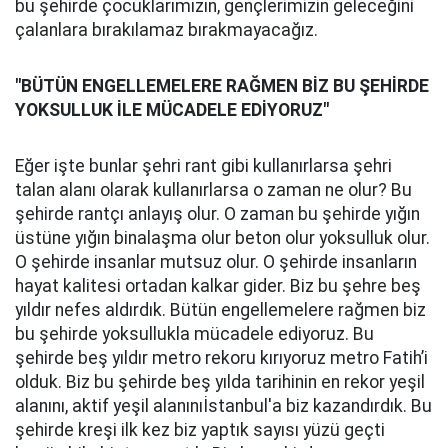
bu şehirde çocuklarımızın, gençlerimizin geleceğini
çalanlara bırakılamaz bırakmayacağız.
"BÜTÜN ENGELLEMELERE RAĞMEN BİZ BU ŞEHİRDE
YOKSULLUK İLE MÜCADELE EDİYORUZ"
Eğer işte bunlar şehri rant gibi kullanırlarsa şehri
talan alanı olarak kullanırlarsa o zaman ne olur? Bu
şehirde rantçı anlayış olur. O zaman bu şehirde yığın
üstüne yığın binalaşma olur beton olur yoksulluk olur.
O şehirde insanlar mutsuz olur. O şehirde insanların
hayat kalitesi ortadan kalkar gider. Biz bu şehre beş
yıldır nefes aldırdık. Bütün engellemelere rağmen biz
bu şehirde yoksullukla mücadele ediyoruz. Bu
şehirde beş yıldır metro rekoru kırıyoruz metro Fatih’i
olduk. Biz bu şehirde beş yılda tarihinin en rekor yeşil
alanını, aktif yeşil alanınıİstanbul'a biz kazandırdık. Bu
şehirde kreşi ilk kez biz yaptık sayısı yüzü geçti