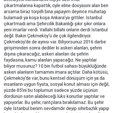
çıkartmalarına kapattık, öyle eline dosyasını alan ben
arsama biraz torpilli bina yapayım deyince muhatap
bulamadı ya koşa koşa Ankara'ya gittiler. İstanbul
çıkartmadı ama Şehircilik Bakanlığı şıkır şıkır onlara
yeni imarlar verdi. Vallahi billahi onların derdi İstanbul
değil. Bakın Çekmeköy'ü de çok ilgilendiriyor.
Çekmeköy'de de aynısı var. Biliyorsunuz 2016 darbe
girişiminden sonra dediler ki askeri alanları, şehrin
dışına çıkaracağız, askeri alanları da şehrin
faydasına, kamu alanları yapacağız. Ne yaptılar
biliyor musunuz? 10 bin futbol sahası büyüklüğünde
askeri alanların tamamını imara açtılar. Daha kötüsü,
Çekmeköy'de var, bunu kentsel dönüşüm için ya da
insanların uygun fiyata, sosyal konut alması için değil,
yüzde 85’ini bu toplumun sadece yüzde üçünün
dördünün satın alabileceği lüks konutlar yaptılar ve
yapıyorlar. Bu şehir, rantçılara bırakılamaz. Bu şehir
öyle İstanbul benim sevdamdır deyip sihirbazlık yapıp