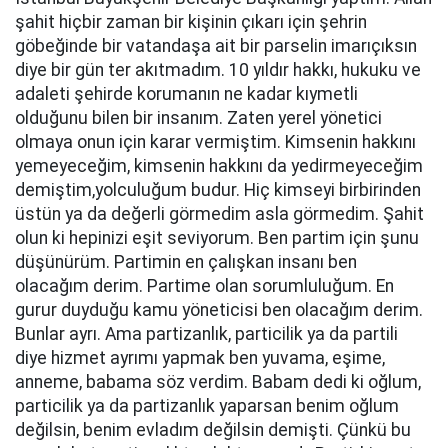
şahit hiçbir zaman bir kişinin çıkarı için şehrin
göbeğinde bir vatandaşa ait bir parselin imarıçıksın
diye bir gün ter akıtmadım. 10 yıldır hakkı, hukuku ve
adaleti şehirde korumanın ne kadar kıymetli
olduğunu bilen bir insanım. Zaten yerel yönetici
olmaya onun için karar vermiştim. Kimsenin hakkını
yemeyeceğim, kimsenin hakkını da yedirmeyeceğim
demiştim,yolculuğum budur. Hiç kimseyi birbirinden
üstün ya da değerli görmedim asla görmedim. Şahit
olun ki hepinizi eşit seviyorum. Ben partim için şunu
düşünürüm. Partimin en çalışkan insanı ben
olacağım derim. Partime olan sorumluluğum. En
gurur duyduğu kamu yöneticisi ben olacağım derim.
Bunlar ayrı. Ama partizanlık, particilik ya da partili
diye hizmet ayrımı yapmak ben yuvama, eşime,
anneme, babama söz verdim. Babam dedi ki oğlum,
particilik ya da partizanlık yaparsan benim oğlum
değilsin, benim evladım değilsin demişti. Çünkü bu