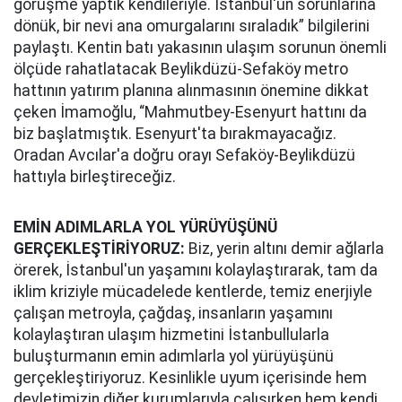
görüşme yaptık kendileriyle. İstanbul'un sorunlarına
dönük, bir nevi ana omurgalarını sıraladık” bilgilerini
paylaştı. Kentin batı yakasının ulaşım sorunun önemli
ölçüde rahatlatacak Beylikdüzü-Sefaköy metro
hattının yatırım planına alınmasının önemine dikkat
çeken İmamoğlu, “Mahmutbey-Esenyurt hattını da
biz başlatmıştık. Esenyurt'ta bırakmayacağız.
Oradan Avcılar'a doğru orayı Sefaköy-Beylikdüzü
hattıyla birleştireceğiz.
EMİN ADIMLARLA YOL YÜRÜYÜŞÜNÜ
GERÇEKLEŞTİRİYORUZ:
Biz, yerin altını demir ağlarla
örerek, İstanbul'un yaşamını kolaylaştırarak, tam da
iklim kriziyle mücadelede kentlerde, temiz enerjiyle
çalışan metroyla, çağdaş, insanların yaşamını
kolaylaştıran ulaşım hizmetini İstanbullularla
buluşturmanın emin adımlarla yol yürüyüşünü
gerçekleştiriyoruz. Kesinlikle uyum içerisinde hem
devletimizin diğer kurumlarıyla çalışırken hem kendi