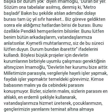
başka bir durum yok” diyen İmamoğlu, “Duran bir yer.
Sözüm ona tabelalar asılmış, denmiş ki, ‘Metro
başladı!’ Bakın bu şekilde atılan adımdan dolayı
burası tam üç yıl sıfır hareket… Biz göreve geldikten
sonra ele aldığımız hatlardan birisi de burası. Bunu
özellikle Pendikli hemşerilerim bilsinler. Bunu lütfen
benim bütün arkadaşlarım, vatandaşlarımıza
anlatsınlar. Kıymetli muhtarlarımız, siz de bu süreci
lütfen duyun. Durum bundan ibarettir” ifadelerini
kullandı. Böylesi büyük projeler için devletin
kurumlarının birbiriyle uyumlu çalışması gerektiğinin
altınıçizen İmamoğlu, “Devletin her kurumu bize aittir.
Milletimizin parasıyla, vergileriyle hayırlı işler yapmak,
faydalı işler yapmaktır temeldeki görevimiz. Kimse
babasının malını ya da cebindeki parasını
konuşmuyor. Bizler, sizlerin malını, sizlerin parasını en
ahlaklı, en erdemli şekliyle kullanarak,
vatandaşlarımıza hizmet üreterek, çocuklarımızın,
gençlerimizin yarınlarını teminat altına almaya