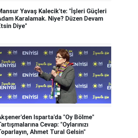
ansur Yavaş Kalecik'te: "İşleri Güçleri
Adam Karalamak. Niye? Düzen Devam
tsin Diye"
Akşener'den Isparta'da "Oy Bölme"
artışmalarına Cevap: "Oylarınızı
Toparlayın, Ahmet Tural Gelsin"