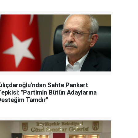
Kılıçdaroğlu'ndan Sahte Pankart
Tepkisi: "Partimin Bütün Adaylarına
Desteğim Tamdır"