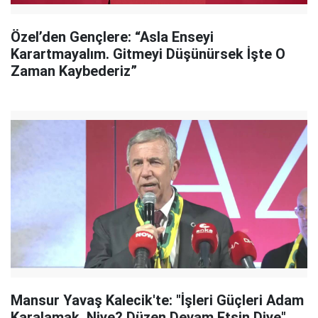
Özel’den Gençlere: “Asla Enseyi
Karartmayalım. Gitmeyi Düşünürsek İşte O
Zaman Kaybederiz”
Mansur Yavaş Kalecik'te: "İşleri Güçleri Adam
Karalamak. Niye? Düzen Devam Etsin Diye"