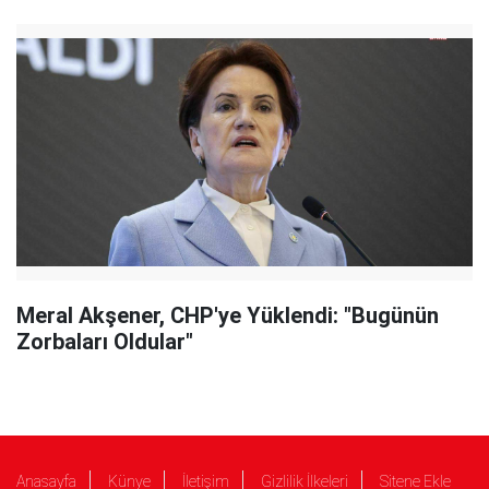
Meral Akşener, CHP'ye Yüklendi: "Bugünün
Zorbaları Oldular"
Anasayfa
Künye
İletişim
Gizlilik İlkeleri
Sitene Ekle