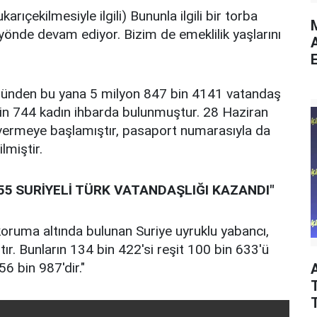
arıçekilmesiyle ilgili) Bununla ilgili bir torba
M
yönde devam ediyor. Bizim de emeklilik yaşlarını
E
ünden bu yana 5 milyon 847 bin 4141 vatandaş
in 744 kadın ihbarda bulunmuştur. 28 Haziran
vermeye başlamıştır, pasaport numarasıyla da
lmiştir.
55 SURİYELİ TÜRK VATANDAŞLIĞI KAZANDI"
 koruma altında bulunan Suriye uyruklu yabancı,
tır. Bunların 134 bin 422'si reşit 100 bin 633'ü
6 bin 987'dir."
T