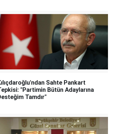
Kılıçdaroğlu'ndan Sahte Pankart
Tepkisi: "Partimin Bütün Adaylarına
Desteğim Tamdır"