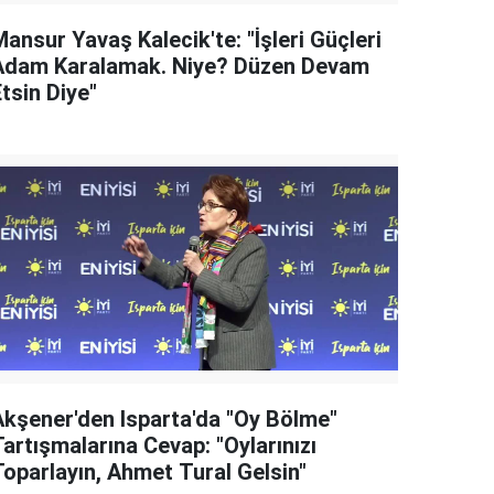
ansur Yavaş Kalecik'te: "İşleri Güçleri
Adam Karalamak. Niye? Düzen Devam
tsin Diye"
Akşener'den Isparta'da "Oy Bölme"
artışmalarına Cevap: "Oylarınızı
Toparlayın, Ahmet Tural Gelsin"