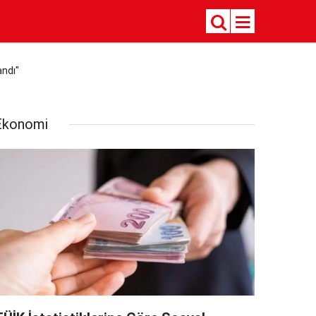
andı"
Ekonomi