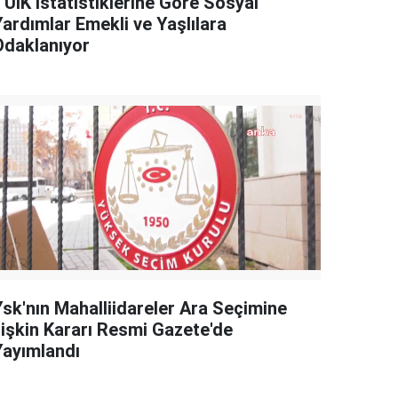
TÜİK İstatistiklerine Göre Sosyal
Yardımlar Emekli ve Yaşlılara
Odaklanıyor
Ysk'nın Mahalliidareler Ara Seçimine
İlişkin Kararı Resmi Gazete'de
Yayımlandı