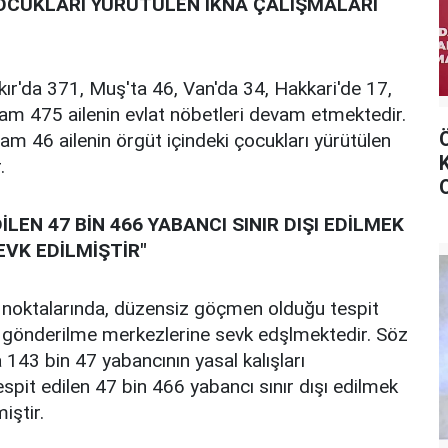
ÇOCUKLARI YÜRÜTÜLEN İKNA ÇALIŞMALARI
bakır'da 371, Muş'ta 46, Van'da 34, Hakkari'de 17,
plam 475 ailenin evlat nöbetleri devam etmektedir.
am 46 ailenin örgüt içindeki çocukları yürütülen
.
EN 47 BİN 466 YABANCI SINIR DIŞI EDİLMEK
VK EDİLMİŞTİR"
ç noktalarında, düzensiz göçmen olduğu tespit
geri gönderilme merkezlerine sevk edşlmektedir. Söz
143 bin 47 yabancının yasal kalışları
pit edilen 47 bin 466 yabancı sınır dışı edilmek
iştir.