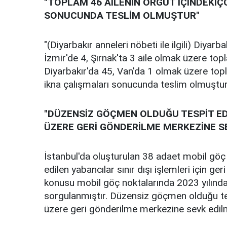
"TOPLAM 46 AİLENİN ÖRGÜT İÇİNDEKİ
SONUCUNDA TESLİM OLMUŞTUR"
"(Diyarbakır anneleri nöbeti ile ilgili) Diyar
İzmir'de 4, Şırnak'ta 3 aile olmak üzere to
Diyarbakır'da 45, Van'da 1 olmak üzere topl
ikna çalışmaları sonucunda teslim olmuştur
"DÜZENSİZ GÖÇMEN OLDUĞU TESPİT EDİL
ÜZERE GERİ GÖNDERİLME MERKEZİNE SE
İstanbul'da oluşturulan 38 adaet mobil gö
edilen yabancılar sınır dışı işlemleri için 
konusu mobil göç noktalarında 2023 yılında 
sorgulanmıştır. Düzensiz göçmen olduğu tes
üzere geri gönderilme merkezine sevk edilm