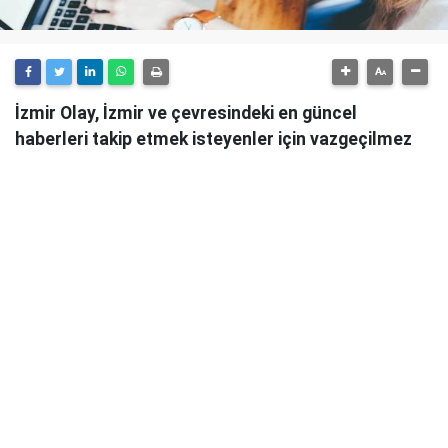
İzmir Olay, İzmir ve çevresindeki en güncel
haberleri takip etmek isteyenler için vazgeçilmez
bir kaynaktır.
Günlük olarak güncellenen haber sitesi, İzmir'in tüm
önemli gelişmelerini anlık olarak okuyucularına
ulaştırmaktadır.
İzmir Olay
, sadece şehirdeki değil, aynı zamanda
ülke genelindeki önemli olayları da takip ederek
okuyucularını bilgilendirmektedir. Güvenilir ve
tarafsız habercilik anlayışıyla hareket eden İzmir
Olay, her türlü haber konusunda objektif bir bakış
açısı sunmaktadır.