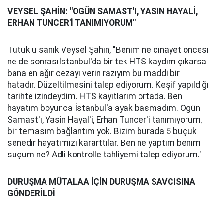
VEYSEL ŞAHİN: "OGÜN SAMAST'I, YASIN HAYALİ,
ERHAN TUNCER'İ TANIMIYORUM"
Tutuklu sanık Veysel Şahin, "Benim ne cinayet öncesi
ne de sonrasıİstanbul'da bir tek HTS kaydım çıkarsa
bana en ağır cezayı verin razıyım bu maddi bir
hatadır. Düzeltilmesini talep ediyorum. Keşif yapıldığı
tarihte izindeydim. HTS kayıtlarım ortada. Ben
hayatım boyunca İstanbul'a ayak basmadım. Ogün
Samast'ı, Yasin Hayal'i, Erhan Tuncer'i tanımıyorum,
bir temasım bağlantım yok. Bizim burada 5 buçuk
senedir hayatımızı kararttılar. Ben ne yaptım benim
suçum ne? Adli kontrolle tahliyemi talep ediyorum."
DURUŞMA MÜTALAA İÇİN DURUŞMA SAVCISINA
GÖNDERİLDİ