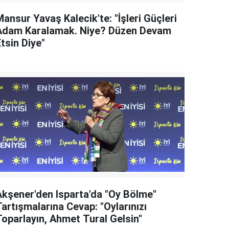
ansur Yavaş Kalecik'te: "İşleri Güçleri
Adam Karalamak. Niye? Düzen Devam
tsin Diye"
Akşener'den Isparta'da "Oy Bölme"
artışmalarına Cevap: "Oylarınızı
Toparlayın, Ahmet Tural Gelsin"