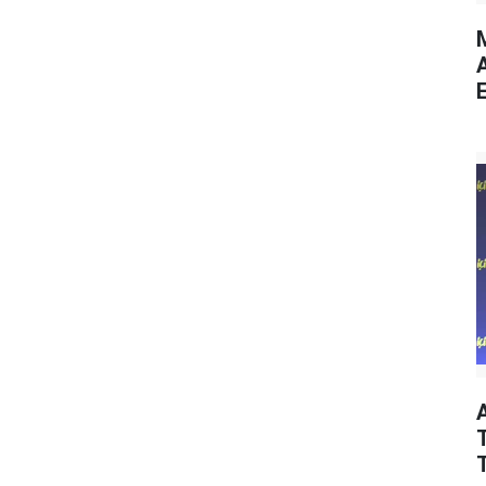
M
E
T