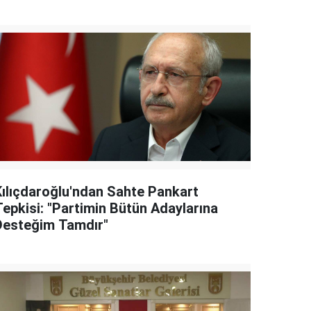
Kılıçdaroğlu'ndan Sahte Pankart
Tepkisi: "Partimin Bütün Adaylarına
Desteğim Tamdır"