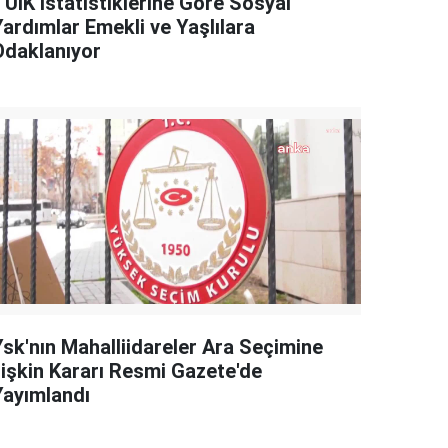
TÜİK İstatistiklerine Göre Sosyal
Yardımlar Emekli ve Yaşlılara
Odaklanıyor
Ysk'nın Mahalliidareler Ara Seçimine
İlişkin Kararı Resmi Gazete'de
Yayımlandı