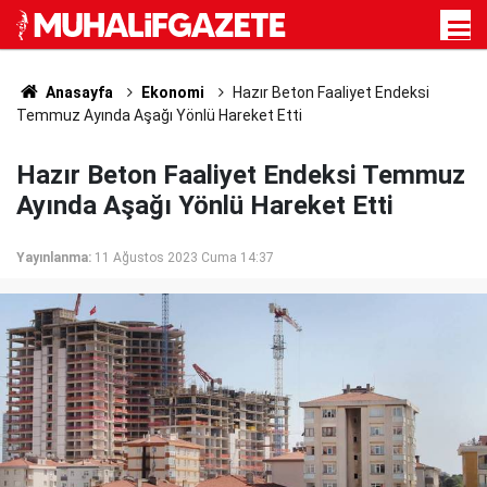
Anasayfa
Ekonomi
Hazır Beton Faaliyet Endeksi
Temmuz Ayında Aşağı Yönlü Hareket Etti
Hazır Beton Faaliyet Endeksi Temmuz
Ayında Aşağı Yönlü Hareket Etti
Yayınlanma:
11 Ağustos 2023 Cuma 14:37