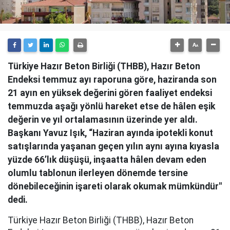
Türkiye Hazır Beton Birliği (THBB), Hazır Beton
Endeksi temmuz ayı raporuna göre, haziranda son
21 ayın en yüksek değerini gören faaliyet endeksi
temmuzda aşağı yönlü hareket etse de hâlen eşik
değerin ve yıl ortalamasının üzerinde yer aldı.
Başkanı Yavuz Işık, “Haziran ayında ipotekli konut
satışlarında yaşanan geçen yılın aynı ayına kıyasla
yüzde 66’lık düşüşü, inşaatta hâlen devam eden
olumlu tablonun ilerleyen dönemde tersine
dönebileceğinin işareti olarak okumak mümkündür"
dedi.
Türkiye Hazır Beton Birliği (THBB), Hazır Beton