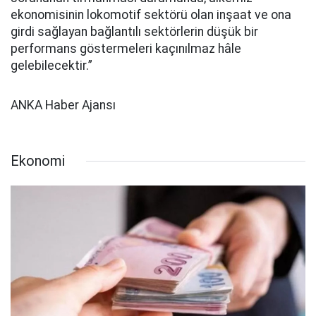
ekonomisinin lokomotif sektörü olan inşaat ve ona
girdi sağlayan bağlantılı sektörlerin düşük bir
performans göstermeleri kaçınılmaz hâle
gelebilecektir.”
ANKA Haber Ajansı
Ekonomi