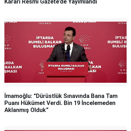
Kararı Resmi Gazete'de Yayımlandı
İmamoğlu: “Dürüstlük Sınavında Bana Tam
Puanı Hükümet Verdi. Bin 19 İncelemeden
Aklanmış Olduk”