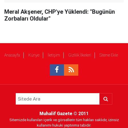
Meral Akşener, CHP'ye Yüklendi: "Bugünün
Zorbaları Oldular"
Anasayfa
Künye
İletişim
Gizlilik İlkeleri
Sitene Ekle
Muhalif Gazete
© 2011
Sitemizde kullanılan içerik ve görsellerin tüm hakları saklıdır, izinsiz
kullanımı hukuki yaptırıma tabidir.