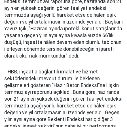
Endeksi temmuz ayı raporuna göre, haziranda son 21
ayın en yüksek değerini gören faaliyet endeksi
temmuzda aşağı yönlü hareket etse de hâlen eşik
değerin ve yıl ortalamasının üzerinde yer aldı. Başkanı
Yavuz Işık, “Haziran ayında ipotekli konut satışlarında
yaşanan geçen yılın aynı ayına kıyasla yüzde 66’lık
düşüşü, inşaatta hâlen devam eden olumlu tablonun
ilerleyen dönemde tersine dönebileceğinin işareti
olarak okumak mümkündür" dedi.
THBB, inşaatla bağlantılı imalat ve hizmet
sektörlerindeki mevcut durum ile beklenen
gelişmeleri gösteren “Hazır Beton Endeksi”ne ilişkin
temmuz ayı raporunu açıkladı. Buna göre, haziranda
son 21 ayın en yüksek değerini gören faaliyet endeksi
temmuzda aşağı yönlü hareket etse de hâlen eşik
değerin ve yıl ortalamasının üzerinde yer aldı. Geçen
yılın aynı ayına göre Beklenti Endeksi hariç diğer 3
endeks, inşaat sektörünün daha iyi bir performans