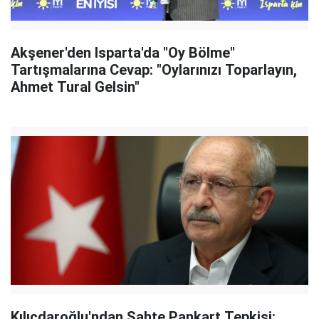
Akşener'den Isparta'da "Oy Bölme"
Tartışmalarına Cevap: "Oylarınızı Toparlayın,
Ahmet Tural Gelsin"
Kılıçdaroğlu'ndan Sahte Pankart Tepkisi: