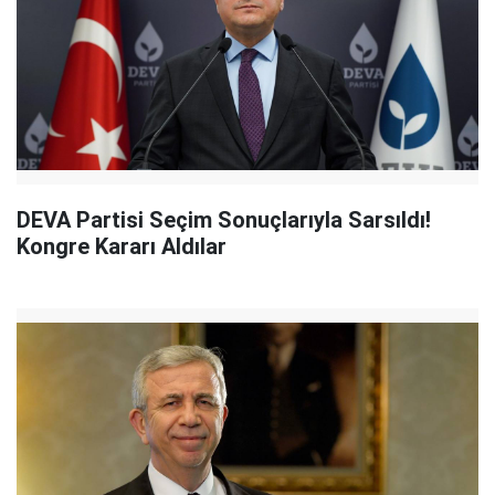
DEVA Partisi Seçim Sonuçlarıyla Sarsıldı!
Kongre Kararı Aldılar