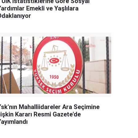
TÜİK İstatistiklerine Göre Sosyal
Yardımlar Emekli ve Yaşlılara
Odaklanıyor
Ysk'nın Mahalliidareler Ara Seçimine
İlişkin Kararı Resmi Gazete'de
Yayımlandı