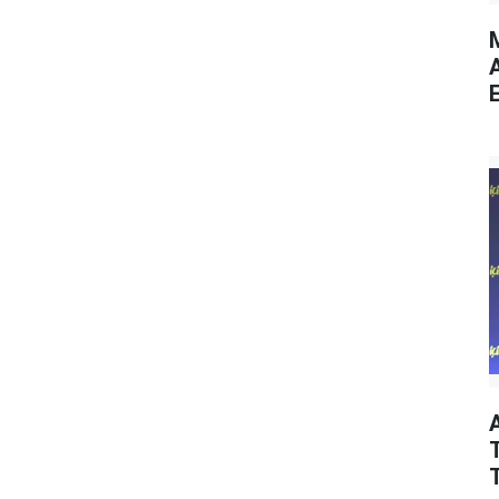
M
E
T