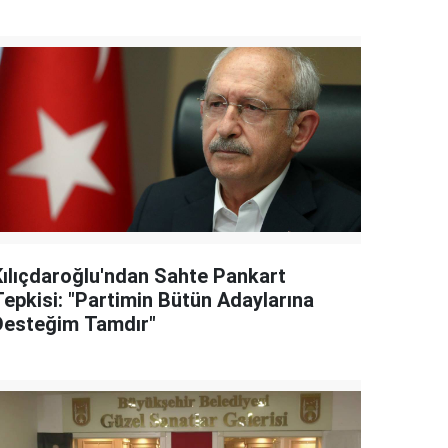
Kılıçdaroğlu'ndan Sahte Pankart
Tepkisi: "Partimin Bütün Adaylarına
Desteğim Tamdır"