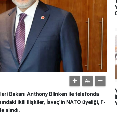
leri Bakanı Anthony Blinken ile telefonda
ki ikili ilişkiler, İsveç’in NATO üyeliği, F-
le alındı.