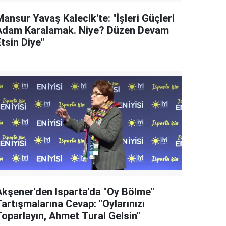
ansur Yavaş Kalecik'te: "İşleri Güçleri
Adam Karalamak. Niye? Düzen Devam
tsin Diye"
Akşener'den Isparta'da "Oy Bölme"
artışmalarına Cevap: "Oylarınızı
Toparlayın, Ahmet Tural Gelsin"