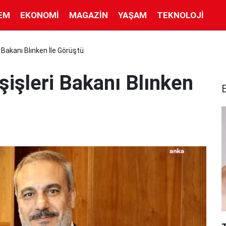
EM
EKONOMI
MAGAZIN
YAŞAM
TEKNOLOJI
 Bakanı Blınken İle Görüştü
şişleri Bakanı Blınken