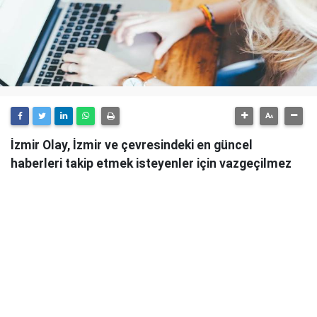
İzmir Olay, İzmir ve çevresindeki en güncel
haberleri takip etmek isteyenler için vazgeçilmez
bir kaynaktır.
Günlük olarak güncellenen haber sitesi, İzmir'in tüm
önemli gelişmelerini anlık olarak okuyucularına
ulaştırmaktadır.
İzmir Olay
, sadece şehirdeki değil, aynı zamanda
ülke genelindeki önemli olayları da takip ederek