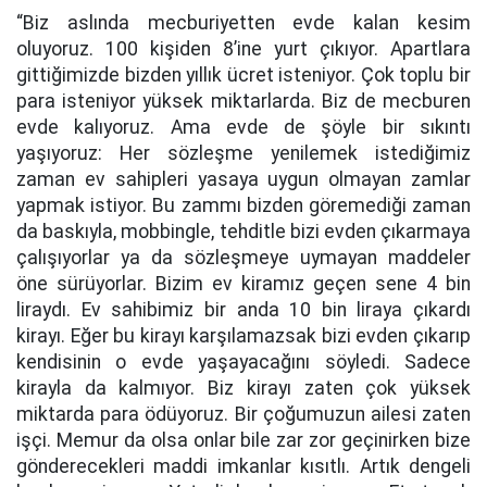
“Biz aslında mecburiyetten evde kalan kesim
oluyoruz. 100 kişiden 8’ine yurt çıkıyor. Apartlara
gittiğimizde bizden yıllık ücret isteniyor. Çok toplu bir
para isteniyor yüksek miktarlarda. Biz de mecburen
evde kalıyoruz. Ama evde de şöyle bir sıkıntı
yaşıyoruz: Her sözleşme yenilemek istediğimiz
zaman ev sahipleri yasaya uygun olmayan zamlar
yapmak istiyor. Bu zammı bizden göremediği zaman
da baskıyla, mobbingle, tehditle bizi evden çıkarmaya
çalışıyorlar ya da sözleşmeye uymayan maddeler
öne sürüyorlar. Bizim ev kiramız geçen sene 4 bin
liraydı. Ev sahibimiz bir anda 10 bin liraya çıkardı
kirayı. Eğer bu kirayı karşılamazsak bizi evden çıkarıp
kendisinin o evde yaşayacağını söyledi. Sadece
kirayla da kalmıyor. Biz kirayı zaten çok yüksek
miktarda para ödüyoruz. Bir çoğumuzun ailesi zaten
işçi. Memur da olsa onlar bile zar zor geçinirken bize
gönderecekleri maddi imkanlar kısıtlı. Artık dengeli