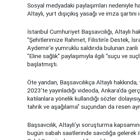
Sosyal medyadaki paylaşımları nedeniyle ha
Altaylı, yurt dışıçıkış yasağı ve imza şartını 
İstanbul Cumhuriyet Başsavcılığı, Altaylı h
"Şehitlerimize Rahmet, Filistin'e Destek, İs
Aydemir'e yumruklu saldırıda bulunan zanlı 
"Eline sağlık" paylaşımıyla ilgili "suçu ve
başlatmıştı.
Öte yandan, Başsavcılıkça Altaylı hakkında
2023'te yayınladığı videoda, Ankara'da gerçe
katılanlara yönelik kullandığı sözler dolayıs
tahrik ve aşağılama" suçundan da resen ayrı
Başsavcılık, Altaylı’yı soruşturma kapsamında
bugün sabah saatlerinde savcılığa gelerek if