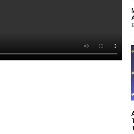
M
E
T