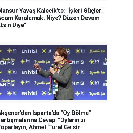
ansur Yavaş Kalecik'te: "İşleri Güçleri
Adam Karalamak. Niye? Düzen Devam
tsin Diye"
Akşener'den Isparta'da "Oy Bölme"
artışmalarına Cevap: "Oylarınızı
Toparlayın, Ahmet Tural Gelsin"