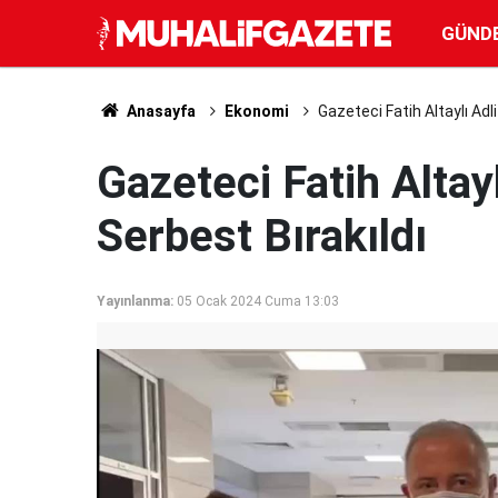
GÜND
Anasayfa
Ekonomi
Gazeteci Fatih Altaylı Adli
Gazeteci Fatih Altayl
Serbest Bırakıldı
Yayınlanma:
05 Ocak 2024 Cuma 13:03