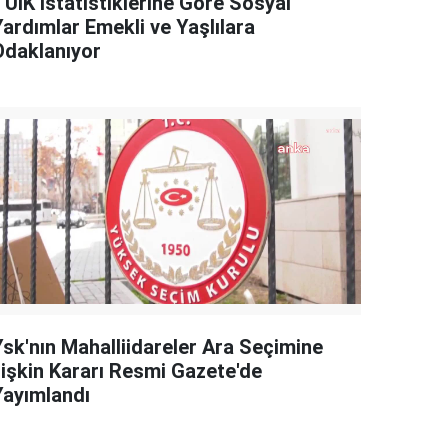
TÜİK İstatistiklerine Göre Sosyal
Yardımlar Emekli ve Yaşlılara
Odaklanıyor
Ysk'nın Mahalliidareler Ara Seçimine
İlişkin Kararı Resmi Gazete'de
Yayımlandı