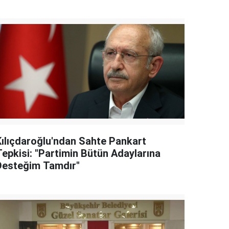
Kılıçdaroğlu'ndan Sahte Pankart
Tepkisi: "Partimin Bütün Adaylarına
Desteğim Tamdır"