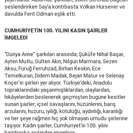
seslendirirken Say’a kontrbasta Volkan Hürsever ve
davulda Ferit Odman eşlik etti.
CUMHURİYETİN 100. YILINI KASIN ŞAİRLER
İMGELEDİ
“Dünya Anne” şarkıları arasında; Şükûfe Nihal Başar,
Ayten Mutlu, Gülten Akın, Nilgün Marmara, Sezen
Aksu, Füruğ Ferruhzad, Birhan Keskin, Ece
Temelkuran, Didem Madak, Bejan Matur ve Selenay
Koçer'in şiirleri yer alıyor. Türkiye'deki, Anadolu
topraklarındaki yaşanmışlıklardan, olaylardan,
hikâyelerden beslenerek geçmişten bugüne kesitler
sunan şairler; içsel savaşlarını, hüzünlerini, barış
arzularını, huzuru, iyiliği, kötülüğü, aydınlığı, karanlığı
ve her şeye rağmen hiç yok olmayan umudu şiirlerine
taşıyor. Kadın şairler, Cumhuriyet’in 100. yılını
bambaşka açılardan imgeliyor.