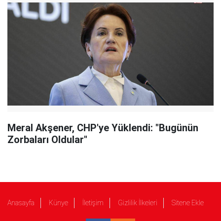
Meral Akşener, CHP'ye Yüklendi: "Bugünün
Zorbaları Oldular"
Anasayfa
Künye
İletişim
Gizlilik İlkeleri
Sitene Ekle