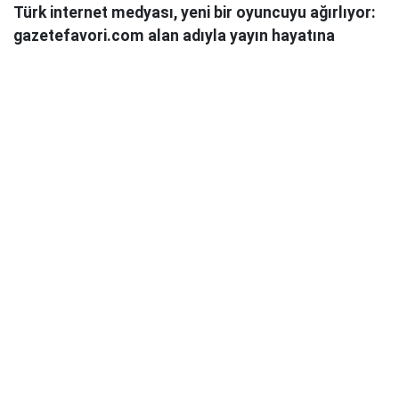
Türk internet medyası, yeni bir oyuncuyu ağırlıyor:
gazetefavori.com alan adıyla yayın hayatına
başlayan Gazete Favori, "Merhaba" diyerek
okuyucularıyla buluştuğunu duyurdu.
Güncel haberleri, derinlemesine analizleri ve farklı
bakış açılarını okuyucularına sunmayı hedefleyen
Gazete Favori, dijital habercilik alanında yeni bir soluk
getirme iddiasıyla yola çıktı.
Haberciliğe Yeni Bir Yaklaşım
Gazete Favori'nin yayın politikası hakkında henüz
detaylı bir açıklama yapılmamış olsa da, isminden de
anlaşılacağı üzere, okuyucuların "favorisi" olmayı,
onların ilgisini çeken, güvendikleri ve takip etmekten
keyif aldıkları bir platform olmayı hedeflediği
düşünülüyor.