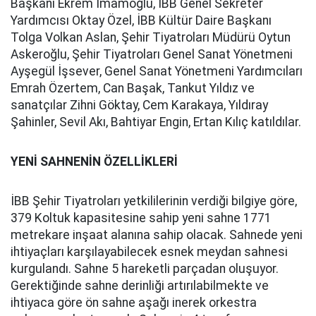
Başkanı Ekrem İmamoğlu, İBB Genel Sekreter
Yardımcısı Oktay Özel, İBB Kültür Daire Başkanı
Tolga Volkan Aslan, Şehir Tiyatroları Müdürü Oytun
Askeroğlu, Şehir Tiyatroları Genel Sanat Yönetmeni
Ayşegül İşsever, Genel Sanat Yönetmeni Yardımcıları
Emrah Özertem, Can Başak, Tankut Yıldız ve
sanatçılar Zihni Göktay, Cem Karakaya, Yıldıray
Şahinler, Sevil Akı, Bahtiyar Engin, Ertan Kılıç katıldılar.
Y
ENİ SAHNENİN ÖZELLİKLERİ
İBB Şehir Tiyatroları yetkililerinin verdiği bilgiye göre,
379 Koltuk kapasitesine sahip yeni sahne 1771
metrekare inşaat alanına sahip olacak. Sahnede yeni
ihtiyaçları karşılayabilecek esnek meydan sahnesi
kurgulandı. Sahne 5 hareketli parçadan oluşuyor.
Gerektiğinde sahne derinliği artırılabilmekte ve
ihtiyaca göre ön sahne aşağı inerek orkestra