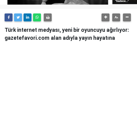
Türk internet medyası, yeni bir oyuncuyu ağırlıyor:
gazetefavori.com alan adıyla yayın hayatına
başlayan Gazete Favori, "Merhaba" diyerek
okuyucularıyla buluştuğunu duyurdu.
Güncel haberleri, derinlemesine analizleri ve farklı
bakış açılarını okuyucularına sunmayı hedefleyen
Gazete Favori, dijital habercilik alanında yeni bir soluk
getirme iddiasıyla yola çıktı.
Haberciliğe Yeni Bir Yaklaşım
Gazete Favori'nin yayın politikası hakkında henüz
detaylı bir açıklama yapılmamış olsa da, isminden de
anlaşılacağı üzere, okuyucuların "favorisi" olmayı,