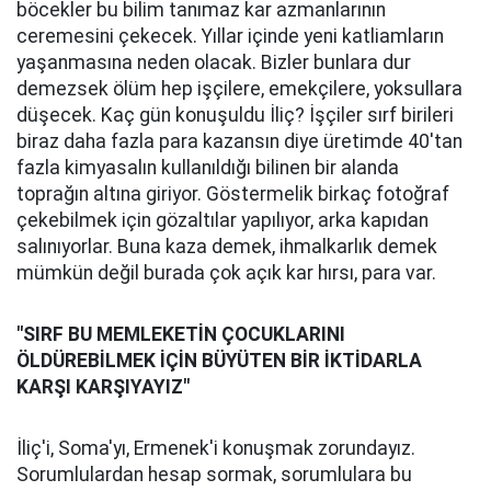
böcekler bu bilim tanımaz kar azmanlarının
ceremesini çekecek. Yıllar içinde yeni katliamların
yaşanmasına neden olacak. Bizler bunlara dur
demezsek ölüm hep işçilere, emekçilere, yoksullara
düşecek. Kaç gün konuşuldu İliç? İşçiler sırf birileri
biraz daha fazla para kazansın diye üretimde 40'tan
fazla kimyasalın kullanıldığı bilinen bir alanda
toprağın altına giriyor. Göstermelik birkaç fotoğraf
çekebilmek için gözaltılar yapılıyor, arka kapıdan
salınıyorlar. Buna kaza demek, ihmalkarlık demek
mümkün değil burada çok açık kar hırsı, para var.
"SIRF BU MEMLEKETİN ÇOCUKLARINI
ÖLDÜREBİLMEK İÇİN BÜYÜTEN BİR İKTİDARLA
KARŞI KARŞIYAYIZ"
İliç'i, Soma'yı, Ermenek'i konuşmak zorundayız.
Sorumlulardan hesap sormak, sorumlulara bu