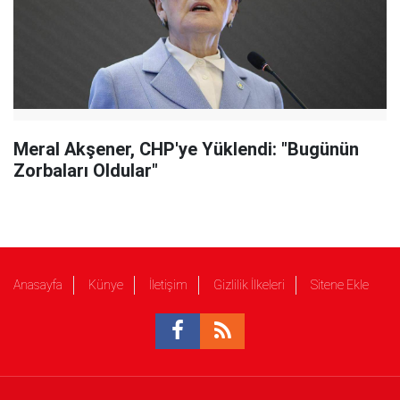
Meral Akşener, CHP'ye Yüklendi: "Bugünün
Zorbaları Oldular"
Anasayfa
Künye
İletişim
Gizlilik İlkeleri
Sitene Ekle