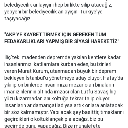
belediyecilik anlayışını hep birlikte silip atacağız,
yepyeni bir belediyecilik anlayışını Türkiye'ye
taşıyacağız.
"AKP'YE KAYBETTİRMEK İÇİN GEREKEN TÜM
FEDAKARLIKLARI YAPMIŞ BİR SİYASİ HAREKETİZ"
İliç'teki madenden depremde yakılan kentlere kadar
insanlarımızı katliamlara kurban eden, bu izinleri
veren Murat Kurum, utanmadan büyük bir deprem
bekleyen İstanbul'u yönetmeye aday oluyor. Hatay'da
yıkılıp on binlerce insanımıza mezar olan binaların
imar izinlerinin altında imzası olan Lütfü Savaş hiç
yüzü kızarmadan anı koltuğa tekrar talip oluyor.
İnsanların ar damarıçatladıysa artık onlara anlatacak
bir söz kalmamıştır. Yapılacak şey basittir, tırnaklarını
geçirdikleri o koltuklarıçekip alacağız, biz bu
seçimde bunu yapacağız. Bize muhalefete