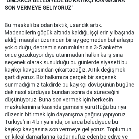
"ONLARCA BELEDİYEDE BU KAYIKÇI KAVGASINA
SON VERMEYE GELİYORUZ"
Bu maskeli balodan bıktık, usandık artık.
Madencilerin göçük altında kaldığı, işçilerin yılbaşında
aldığı maaşlarıüzerinden bir ay geçmeden buharlaşıp
yok olduğu, depremin sorumlularının 3-5 ankette
önde gözüküyor diye utanmadan halkın karşısına
seçenek olarak sunulduğu bu günlerde siyaseti bu
kayıkçı kavgasından çıkartacağız. Artık değişmek
şart diyoruz. Biz halkımıza gerçek bir seçenek
sunmadığımız takdirde bu kayıkçı dövüşünün bugüne
dek nasıl sürdüyse bundan sonra da süreceğini
düşünüyoruz. Buna son vermek için herkesin
maskelerinin arkasında gemisini yürüttüğü bu riya
düzenin bitirmek için dayanışma çağrısı yapıyoruz.
Türkiye'nin 4 bir yanında, onlarca belediyede bu
kayıkçı kavgasına son vermeye geliyoruz. Toplumun
en kılcal damarlarına kadar nüfuz eden belediye ve