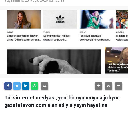
Yayınlanma:
20 Mayıs 2025 Salı 22:38
Türk internet medyası, yeni bir oyuncuyu ağırlıyor:
gazetefavori.com alan adıyla yayın hayatına
başlayan Gazete Favori, "Merhaba" diyerek
okuyucularıyla buluştuğunu duyurdu.