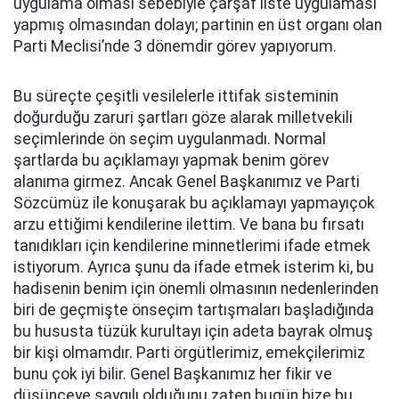
uygulama olması sebebiyle çarşaf liste uygulaması
yapmış olmasından dolayı; partinin en üst organı olan
Parti Meclisi’nde 3 dönemdir görev yapıyorum.
Bu süreçte çeşitli vesilelerle ittifak sisteminin
doğurduğu zaruri şartları göze alarak milletvekili
seçimlerinde ön seçim uygulanmadı. Normal
şartlarda bu açıklamayı yapmak benim görev
alanıma girmez. Ancak Genel Başkanımız ve Parti
Sözcümüz ile konuşarak bu açıklamayı yapmayıçok
arzu ettiğimi kendilerine ilettim. Ve bana bu fırsatı
tanıdıkları için kendilerine minnetlerimi ifade etmek
istiyorum. Ayrıca şunu da ifade etmek isterim ki, bu
hadisenin benim için önemli olmasının nedenlerinden
biri de geçmişte önseçim tartışmaları başladığında
bu hususta tüzük kurultayı için adeta bayrak olmuş
bir kişi olmamdır. Parti örgütlerimiz, emekçilerimiz
bunu çok iyi bilir. Genel Başkanımız her fikir ve
düşünceye saygılı olduğunu zaten bugün bize bu