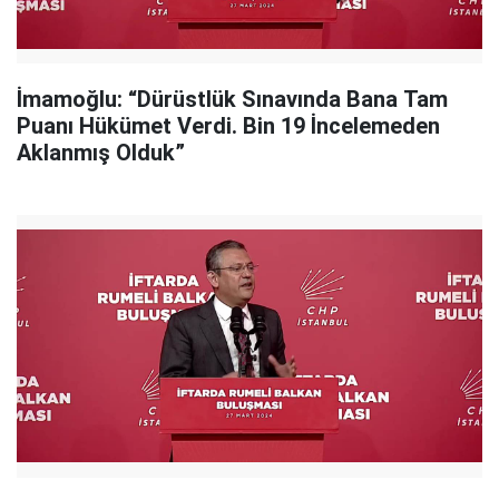
İmamoğlu: “Dürüstlük Sınavında Bana Tam
Puanı Hükümet Verdi. Bin 19 İncelemeden
Aklanmış Olduk”