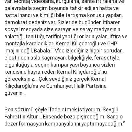
var. Montaj videolarla, kurgularla, sahte iftiralarla ve
palavralarla seçim boyunda tahkir edilen hatta ve
hatta inancı ve kimliği bile tartışma konusu yapılan,
demokrat dedeniz var. Sizler de bugünden itibaren
sosyal medyada size sarayın ve saray medyasının
anlattığı, tanıttığı, tarifini yaptığı onların yalan, iftira ve
montajla karaladıkları Kemal Kılıçdaroğlu ve CHP
imajını değil, Babala TV’de izlediğiniz hiçbir sorudan,
eleştiriden asla kaçmayan, bilgeliğiyle, ferasetiyle,
olgunluğuyla seçim kampanyası boyunca sizleri
kendisine hayran eden Kemal Kılıçdaroğlu’nu
göreceksiniz… Çok sevdiğiniz gerçek Kemal
Kılıçdaroğlu’na ve Cumhuriyet Halk Partisine
güvenin…
Son sözümü şöyle ifade etmek istiyorum. Sevgili
Fahrettin Altun… Ensende boza pişireceğim. Sana o
dezenformasyon kampanyalarını yaptırmayacağım.”