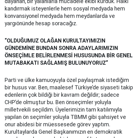
dayanan, bir yalanlarla mücadele ekibi kurduk. Halkı
kandırmak isteyenlerle hem sosyal medyada hem
konvansiyonel medyada hem meydanlarda ve
yargıönünde hesap soracağız.
“OLDUĞUMUZ OLAĞAN KURULTAYIMIZIN
GÜNDEMİNE BUNDAN SONRA ADAYLARIMIZIN
ÖNSEÇİMLE BELİRLENMESİ HUSUSUNDA BİR GENEL
MUTABAKATI SAĞLAMIŞ BULUNUYORUZ”
Parti ve ülke kamuoyuyla özel paylaşmak istediğim
bir husus var. Ben, maalesef Türkiye’de siyaseti takip
edenlerin çok bildiği bir kavram değildir; sadece
CHP’de olmuştur bu. Ben önseçimler yoluyla
milletvekili seçildim. Üyelerimizin tam katılımıyla
yapılan ön seçimler yoluyla TBMM gibi şahsiyet ve
onur abidesi bir müessesede görev yaptım.
Kurultaylarda Genel Başkanımızın en demokratik