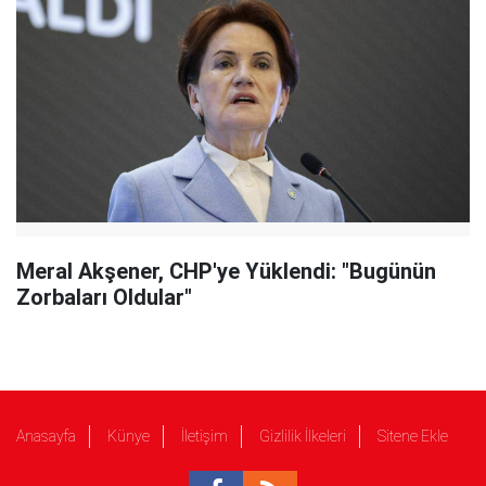
Meral Akşener, CHP'ye Yüklendi: "Bugünün
Zorbaları Oldular"
Anasayfa
Künye
İletişim
Gizlilik İlkeleri
Sitene Ekle