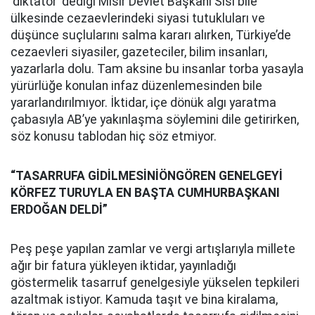
‘diktatör’ dediği Mısır Devlet Başkanı Sisi bile
ülkesinde cezaevlerindeki siyasi tutukluları ve
düşünce suçlularını salma kararı alırken, Türkiye’de
cezaevleri siyasiler, gazeteciler, bilim insanları,
yazarlarla dolu. Tam aksine bu insanlar torba yasayla
yürürlüğe konulan infaz düzenlemesinden bile
yararlandırılmıyor. İktidar, içe dönük algı yaratma
çabasıyla AB’ye yakınlaşma söylemini dile getirirken,
söz konusu tablodan hiç söz etmiyor.
“TASARRUFA GİDİLMESİNİÖNGÖREN GENELGEYİ
KÖRFEZ TURUYLA EN BAŞTA CUMHURBAŞKANI
ERDOĞAN DELDİ”
Peş peşe yapılan zamlar ve vergi artışlarıyla millete
ağır bir fatura yükleyen iktidar, yayınladığı
göstermelik tasarruf genelgesiyle yükselen tepkileri
azaltmak istiyor. Kamuda taşıt ve bina kiralama,