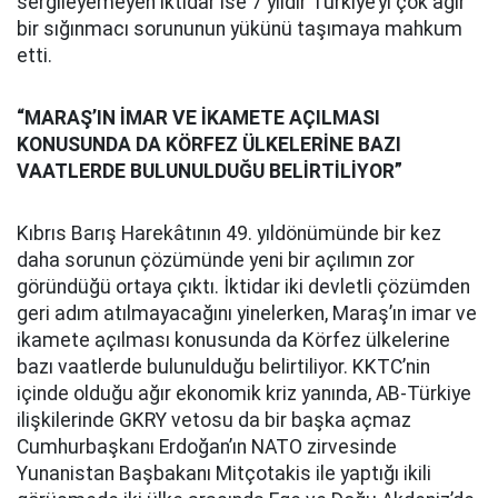
sergileyemeyen iktidar ise 7 yıldır Türkiye’yi çok ağır
bir sığınmacı sorununun yükünü taşımaya mahkum
etti.
“MARAŞ’IN İMAR VE İKAMETE AÇILMASI
KONUSUNDA DA KÖRFEZ ÜLKELERİNE BAZI
VAATLERDE BULUNULDUĞU BELİRTİLİYOR”
Kıbrıs Barış Harekâtının 49. yıldönümünde bir kez
daha sorunun çözümünde yeni bir açılımın zor
göründüğü ortaya çıktı. İktidar iki devletli çözümden
geri adım atılmayacağını yinelerken, Maraş’ın imar ve
ikamete açılması konusunda da Körfez ülkelerine
bazı vaatlerde bulunulduğu belirtiliyor. KKTC’nin
içinde olduğu ağır ekonomik kriz yanında, AB-Türkiye
ilişkilerinde GKRY vetosu da bir başka açmaz
Cumhurbaşkanı Erdoğan’ın NATO zirvesinde
Yunanistan Başbakanı Mitçotakis ile yaptığı ikili