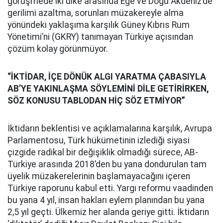
görüşmede iki ülke arasında Ege ve Doğu Akdeniz’de
gerilimi azaltma, sorunları müzakereyle alma
yönündeki yaklaşıma karşılık Güney Kıbrıs Rum
Yönetimi’ni (GKRY) tanımayan Türkiye açısından
çözüm kolay görünmüyor.
“İKTİDAR, İÇE DÖNÜK ALGI YARATMA ÇABASIYLA
AB’YE YAKINLAŞMA SÖYLEMİNİ DİLE GETİRİRKEN,
SÖZ KONUSU TABLODAN HİÇ SÖZ ETMİYOR”
İktidarın beklentisi ve açıklamalarına karşılık, Avrupa
Parlamentosu, Türk hükümetinin izlediği siyasi
çizgide radikal bir değişiklik olmadığı sürece, AB-
Türkiye arasında 2018’den bu yana dondurulan tam
üyelik müzakerelerinin başlamayacağını içeren
Türkiye raporunu kabul etti. Yargı reformu vaadinden
bu yana 4 yıl, insan hakları eylem planından bu yana
2,5 yıl geçti. Ülkemiz her alanda geriye gitti. İktidarın