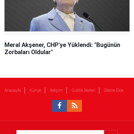
Meral Akşener, CHP'ye Yüklendi: "Bugünün
Zorbaları Oldular"
Anasayfa
Künye
İletişim
Gizlilik İlkeleri
Sitene Ekle