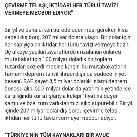
ÇEVİRME TELAŞI, İKTİDARI HER TÜRLÜ TAVİZİ
VERMEYE MECBUR EDİYOR”
Bir yıl ve daha erken sürede ödenmesi gereken kısa
vadeli dış borç, 207 milyar dolara ulaştı. Bir dolar için
her kapıyıçalan iktidar, her türlü tavizi vermeye hazır.
Üç ülkeye yapılan ziyaretlerde imzalanan onlarca
mutabakat için 100 milyar dolarlık bir toplam
tutardan söz edilmesine karşın, bu mutabakatların
tamamı deprem tahvili ihracı dışında sadece ‘niyet
beyanı’. BAE şayet 8,5 milyar dolarlık İslami deprem
bonosu alıp, 50,7 milyar dolar da yatırım niyetinde ise
karşılığında kur atışlarıyla kelepir fiyatına düşen
kamu ve özel tüm varlıklarımızı silip süpürebilir. Bir yıl
içinde 207 milyar dolar dış borcu çevirme telaşı,
iktidarı her türlü tavizi vermeye mecbur ediyor.
“TÜRKİYE’NİN TÜM KAYNAKLARI BİR AVUÇ