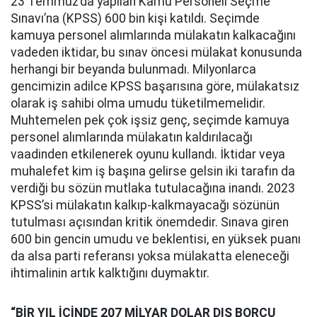
23 Temmuz’da yapılan Kamu Personeli Seçme
Sınavı’na (KPSS) 600 bin kişi katıldı. Seçimde
kamuya personel alımlarında mülakatın kalkacağını
vadeden iktidar, bu sınav öncesi mülakat konusunda
herhangi bir beyanda bulunmadı. Milyonlarca
gencimizin adilce KPSS başarısına göre, mülakatsız
olarak iş sahibi olma umudu tüketilmemelidir.
Muhtemelen pek çok işsiz genç, seçimde kamuya
personel alımlarında mülakatın kaldırılacağı
vaadinden etkilenerek oyunu kullandı. İktidar veya
muhalefet kim iş başına gelirse gelsin iki tarafın da
verdiği bu sözün mutlaka tutulacağına inandı. 2023
KPSS’si mülakatın kalkıp-kalkmayacağı sözünün
tutulması açısından kritik önemdedir. Sınava giren
600 bin gencin umudu ve beklentisi, en yüksek puanı
da alsa parti referansı yoksa mülakatta eleneceği
ihtimalinin artık kalktığını duymaktır.
“BİR YIL İÇİNDE 207 MİLYAR DOLAR DIŞ BORCU