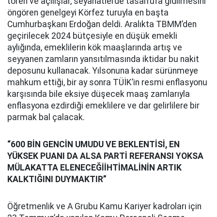
tören ve açılışlar, seyahatlerde tasarrufa gidilmesini
öngören genelgeyi Körfez turuyla en başta
Cumhurbaşkanı Erdoğan deldi. Aralıkta TBMM’den
geçirilecek 2024 bütçesiyle en düşük emekli
aylığında, emeklilerin kök maaşlarında artış ve
seyyanen zamların yansıtılmasında iktidar bu nakit
deposunu kullanacak. Yılsonuna kadar sürünmeye
mahkum ettiği, bir ay sonra TÜİK’in resmi enflasyonu
karşısında bile eksiye düşecek maaş zamlarıyla
enflasyona ezdirdiği emeklilere ve dar gelirlilere bir
parmak bal çalacak.
“600 BİN GENCİN UMUDU VE BEKLENTİSİ, EN
YÜKSEK PUANI DA ALSA PARTİ REFERANSI YOKSA
MÜLAKATTA ELENECEĞİİHTİMALİNİN ARTIK
KALKTIĞINI DUYMAKTIR”
Öğretmenlik ve A Grubu Kamu Kariyer kadroları için