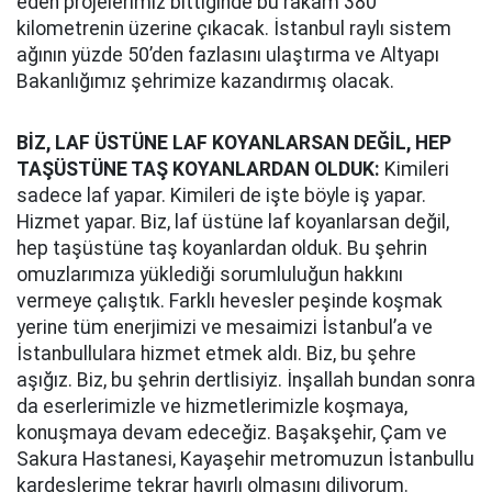
eden projelerimiz bittiğinde bu rakam 380
kilometrenin üzerine çıkacak. İstanbul raylı sistem
ağının yüzde 50’den fazlasını ulaştırma ve Altyapı
Bakanlığımız şehrimize kazandırmış olacak.
BİZ, LAF ÜSTÜNE LAF KOYANLARSAN DEĞİL, HEP
TAŞÜSTÜNE TAŞ KOYANLARDAN OLDUK:
Kimileri
sadece laf yapar. Kimileri de işte böyle iş yapar.
Hizmet yapar. Biz, laf üstüne laf koyanlarsan değil,
hep taşüstüne taş koyanlardan olduk. Bu şehrin
omuzlarımıza yüklediği sorumluluğun hakkını
vermeye çalıştık. Farklı hevesler peşinde koşmak
yerine tüm enerjimizi ve mesaimizi İstanbul’a ve
İstanbullulara hizmet etmek aldı. Biz, bu şehre
aşığız. Biz, bu şehrin dertlisiyiz. İnşallah bundan sonra
da eserlerimizle ve hizmetlerimizle koşmaya,
konuşmaya devam edeceğiz. Başakşehir, Çam ve
Sakura Hastanesi, Kayaşehir metromuzun İstanbullu
kardeşlerime tekrar hayırlı olmasını diliyorum.