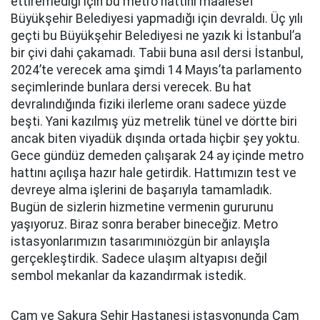
ettiremediği için bu metro hattını maalesef
Büyükşehir Belediyesi yapmadığı için devraldı. Üç yılı
geçti bu Büyükşehir Belediyesi ne yazık ki İstanbul’a
bir çivi dahi çakamadı. Tabii buna asıl dersi İstanbul,
2024’te verecek ama şimdi 14 Mayıs’ta parlamento
seçimlerinde bunlara dersi verecek. Bu hat
devralındığında fiziki ilerleme oranı sadece yüzde
beşti. Yani kazılmış yüz metrelik tünel ve dörtte biri
ancak biten viyadük dışında ortada hiçbir şey yoktu.
Gece gündüz demeden çalışarak 24 ay içinde metro
hattını açılışa hazır hale getirdik. Hattımızın test ve
devreye alma işlerini de başarıyla tamamladık.
Bugün de sizlerin hizmetine vermenin gururunu
yaşıyoruz. Biraz sonra beraber bineceğiz. Metro
istasyonlarımızın tasarımınıözgün bir anlayışla
gerçekleştirdik. Sadece ulaşım altyapısı değil
sembol mekanlar da kazandırmak istedik.
Çam ve Sakura Şehir Hastanesi istasyonunda Çam