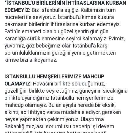
“İSTANBUL’U BİRİLERİNİN İHTİRASLARINA KURBAN
EDEMEYİZ:
Biz İstanbul’a aşığız. Kalbimizin tüm
hücreleri ile seviyoruz. İstanbul’u kimse kusura
bakmasın birilerinin ihtiraslarına kurban edemeyiz.
Fatih’in emaneti olan bu güzel şehrin gün gün
karanlığa sürüklenmesine seyirci kalamayız. Evimiz,
yuvamız, göz bebeğimiz olan İstanbul’a karşı
sorumluluklarımızın gereğini yerine getirmekten
kimse bizi alıkoyamaz.
İSTANBULLU HEMŞERİLERİMİZE MAHCUP
OLAMAYIZ:
Havasını birlikte soluduğumuz,
güzelliğini birlikte seyrettiğimiz, güneşinin sıcaklığına
birlikte uyandığımız İstanbullu hemşerilerimize
mahcup olamayız. Bu anlayışla nerede bir eksik,
sıkıntı, acil ihtiyaç varsa müdahale ediyor, gereken
neyse yapmaktan çekinmiyoruz. Ulaştırma
Bakanlığımız, asıl sorumlusu becerip işi devam