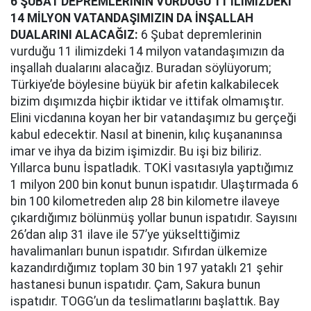
6 ŞUBAT DEPREMLERİNİN VURDUĞU 11 İLİMİZDEKİ
14 MİLYON VATANDAŞIMIZIN DA İNŞALLAH
DUALARINI ALACAĞIZ:
6 Şubat depremlerinin
vurduğu 11 ilimizdeki 14 milyon vatandaşımızın da
inşallah dualarını alacağız. Buradan söylüyorum;
Türkiye’de böylesine büyük bir afetin kalkabilecek
bizim dışımızda hiçbir iktidar ve ittifak olmamıştır.
Elini vicdanına koyan her bir vatandaşımız bu gerçeği
kabul edecektir. Nasıl at binenin, kılıç kuşananınsa
imar ve ihya da bizim işimizdir. Bu işi biz biliriz.
Yıllarca bunu İspatladık. TOKİ vasıtasıyla yaptığımız
1 milyon 200 bin konut bunun ispatıdır. Ulaştırmada 6
bin 100 kilometreden alıp 28 bin kilometre ilaveye
çıkardığımız bölünmüş yollar bunun ispatıdır. Sayısını
26’dan alıp 31 ilave ile 57’ye yükselttiğimiz
havalimanları bunun ispatıdır. Sıfırdan ülkemize
kazandırdığımız toplam 30 bin 197 yataklı 21 şehir
hastanesi bunun ispatıdır. Çam, Sakura bunun
ispatıdır. TOGG’un da teslimatlarını başlattık. Bay