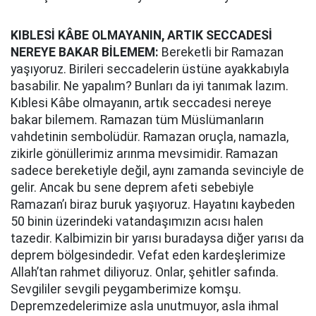
KIBLESİ KÂBE OLMAYANIN, ARTIK SECCADESİ
NEREYE BAKAR BİLEMEM:
Bereketli bir Ramazan
yaşıyoruz. Birileri seccadelerin üstüne ayakkabıyla
basabilir. Ne yapalım? Bunları da iyi tanımak lazım.
Kıblesi Kâbe olmayanın, artık seccadesi nereye
bakar bilemem. Ramazan tüm Müslümanların
vahdetinin sembolüdür. Ramazan oruçla, namazla,
zikirle gönüllerimiz arınma mevsimidir. Ramazan
sadece bereketiyle değil, aynı zamanda sevinciyle de
gelir. Ancak bu sene deprem afeti sebebiyle
Ramazan’ı biraz buruk yaşıyoruz. Hayatını kaybeden
50 binin üzerindeki vatandaşımızın acısı halen
tazedir. Kalbimizin bir yarısı buradaysa diğer yarısı da
deprem bölgesindedir. Vefat eden kardeşlerimize
Allah’tan rahmet diliyoruz. Onlar, şehitler safında.
Sevgililer sevgili peygamberimize komşu.
Depremzedelerimize asla unutmuyor, asla ihmal