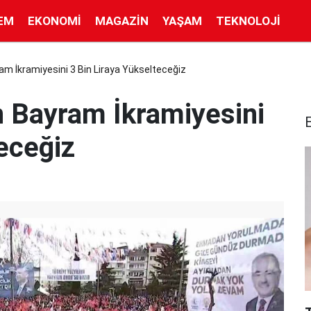
EM
EKONOMI
MAGAZIN
YAŞAM
TEKNOLOJI
am İkramiyesini 3 Bin Liraya Yükselteceğiz
n Bayram İkramiyesini
eceğiz