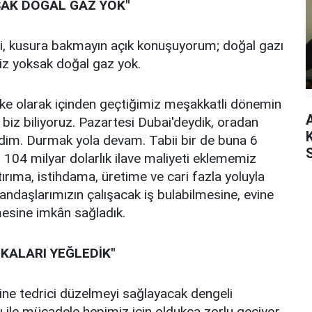
SAK DOĞAL GAZ YOK"
si, kusura bakmayın açık konuşuyorum; doğal gazı
Biz yoksak doğal gaz yok.
ülke olarak içinden geçtiğimiz meşakkatli dönemin
i biz biliyoruz. Pazartesi Dubai'deydik, oradan
dim. Durmak yola devam. Tabii bir de buna 6
104 milyar dolarlık ilave maliyeti eklememiz
ırıma, istihdama, üretime ve cari fazla yoluyla
daşlarımızın çalışacak iş bulabilmesine, evine
mesine imkân sağladık.
İKALARI YEĞLEDİK"
ine tedrici düzelmeyi sağlayacak dengeli
ığı ile mücadele hepimiz için oldukça zorlu geçiyor.