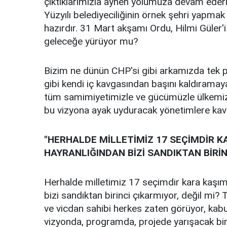
çıktıklarımızla aynen yolumuza devam ederiz
Yüzyılı belediyeciliğinin örnek şehri yapmak
hazırdır. 31 Mart akşamı Ordu, Hilmi Güler'
geleceğe yürüyor mu?
Bizim ne dünün CHP'si gibi arkamızda tek p
gibi kendi iç kavgasından başını kaldıramaya
tüm samimiyetimizle ve gücümüzle ülkemizi
bu vizyona ayak uyduracak yönetimlere kavu
"HERHALDE MİLLETİMİZ 17 SEÇİMDİR 
HAYRANLIĞINDAN BİZİ SANDIKTAN BİRİ
Herhalde milletimiz 17 seçimdir kara kaşı
bizi sandıktan birinci çıkarmıyor, değil mi? 
ve vicdan sahibi herkes zaten görüyor, kabu
vizyonda, programda, projede yarışacak bir