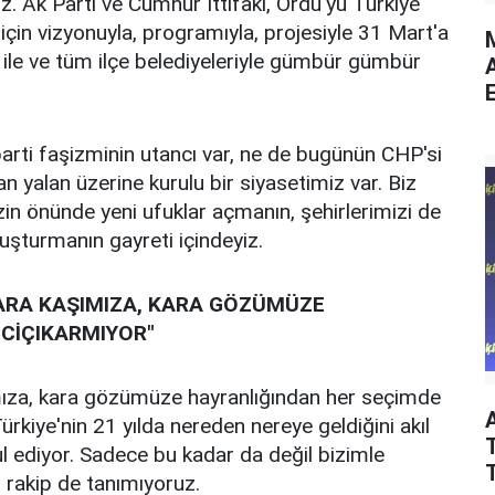
. Ak Parti ve Cumhur İttifakı, Ordu'yu Türkiye
 için vizyonuyla, programıyla, projesiyle 31 Mart'a
M
i ile ve tüm ilçe belediyeleriyle gümbür gümbür
E
arti faşizminin utancı var, ne de bugünün CHP'si
n yalan üzerine kurulu bir siyasetimiz var. Biz
n önünde yeni ufuklar açmanın, şehirlerimizi de
şturmanın gayreti içindeyiz.
KARA KAŞIMIZA, KARA GÖZÜMÜZE
NCİÇIKARMIYOR"
mıza, kara gözümüze hayranlığından her seçimde
Türkiye'nin 21 yılda nereden nereye geldiğini akıl
T
l ediyor. Sadece bu kadar da değil bizimle
 rakip de tanımıyoruz.