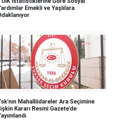
TÜİK İstatistiklerine Göre Sosyal
Yardımlar Emekli ve Yaşlılara
Odaklanıyor
Ysk'nın Mahalliidareler Ara Seçimine
İlişkin Kararı Resmi Gazete'de
Yayımlandı