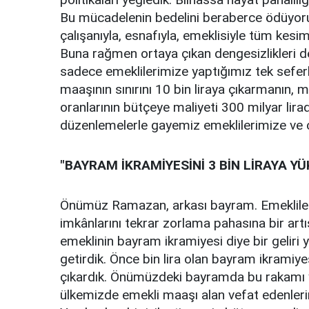
Bu mücadelenin bedelini beraberce ödüyoru
çalışanıyla, esnafıyla, emeklisiyle tüm kesi
Buna rağmen ortaya çıkan dengesizlikleri de
sadece emeklilerimize yaptığımız tek seferl
maaşının sınırını 10 bin liraya çıkarmanın
oranlarının bütçeye maliyeti 300 milyar lir
düzenlemelerle gayemiz emeklilerimize ve ça
"BAYRAM İKRAMİYESİNİ 3 BİN LİRAYA Y
Önümüz Ramazan, arkası bayram. Emekliler
imkânlarını tekrar zorlama pahasına bir artı
emeklinin bayram ikramiyesi diye bir geliri 
getirdik. Önce bin lira olan bayram ikramiyes
çıkardık. Önümüzdeki bayramda bu rakamı yü
ülkemizde emekli maaşı alan vefat edenlerin h