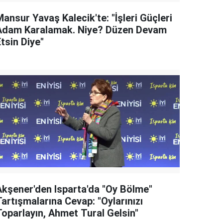
ansur Yavaş Kalecik'te: "İşleri Güçleri
Adam Karalamak. Niye? Düzen Devam
tsin Diye"
Akşener'den Isparta'da "Oy Bölme"
artışmalarına Cevap: "Oylarınızı
Toparlayın, Ahmet Tural Gelsin"