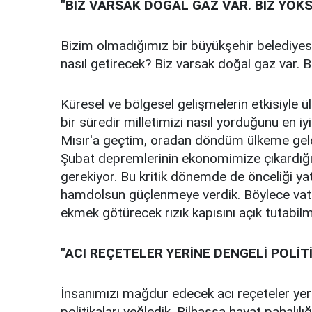
"BİZ VARSAK DOĞAL GAZ VAR. BİZ YOK
Bizim olmadığımız bir büyükşehir belediye
nasıl getirecek? Biz varsak doğal gaz var. 
Küresel ve bölgesel gelişmelerin etkisiyle 
bir süredir milletimizi nasıl yorduğunu en iy
Mısır'a geçtim, oradan döndüm ülkeme gel
Şubat depremlerinin ekonomimize çıkardığı 
gerekiyor. Bu kritik dönemde de önceliği yat
hamdolsun güçlenmeye verdik. Böylece vatan
ekmek götürecek rızık kapısını açık tutabil
"ACI REÇETELER YERİNE DENGELİ POLİT
İnsanımızı mağdur edecek acı reçeteler yer
politikaları yeğledik. Bilhassa hayat pahalıl