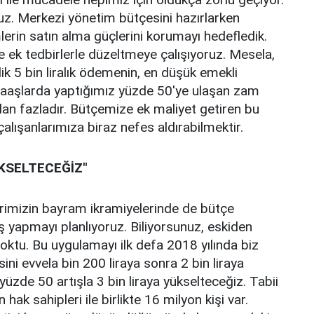
z. Merkezi yönetim bütçesini hazırlarken
mlerin satın alma güçlerini korumayı hedefledik.
 ek tedbirlerle düzeltmeye çalışıyoruz. Mesela,
ik 5 bin liralık ödemenin, en düşük emekli
, maaşlarda yaptığımız yüzde 50'ye ulaşan zam
adan fazladır. Bütçemize ek maliyet getiren bu
lışanlarımıza biraz nefes aldırabilmektir.
ÜKSELTECEĞİZ"
imizin bayram ikramiyelerinde de bütçe
ş yapmayı planlıyoruz. Biliyorsunuz, eskiden
yoktu. Bu uygulamayı ilk defa 2018 yılında biz
ini evvela bin 200 liraya sonra 2 bin liraya
zde 50 artışla 3 bin liraya yükselteceğiz. Tabii
ak sahipleri ile birlikte 16 milyon kişi var.