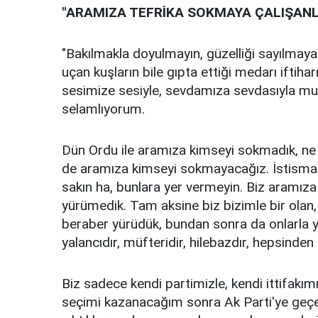
"ARAMIZA TEFRİKA SOKMAYA ÇALIŞAN
"Bakılmakla doyulmayın, güzelliği sayılmayan
uçan kuşların bile gıpta ettiği medarı iftiha
sesimize sesiyle, sevdamıza sevdasıyla muk
selamlıyorum.
Dün Ordu ile aramıza kimseyi sokmadık, ne
de aramıza kimseyi sokmayacağız. İstismar 
sakın ha, bunlara yer vermeyin. Biz aramız
yürümedik. Tam aksine biz bizimle bir olan, b
beraber yürüdük, bundan sonra da onlarla y
yalancıdır, müfteridir, hilebazdır, hepsinden
Biz sadece kendi partimizle, kendi ittifakı
seçimi kazanacağım sonra Ak Parti'ye geçec