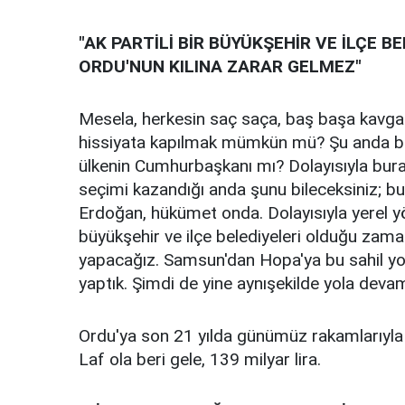
"AK PARTİLİ BİR BÜYÜKŞEHİR VE İLÇE 
ORDU'NUN KILINA ZARAR GELMEZ"
Mesela, herkesin saç saça, baş başa kavga
hissiyata kapılmak mümkün mü? Şu anda bi
ülkenin Cumhurbaşkanı mı? Dolayısıyla bura
seçimi kazandığı anda şunu bileceksiniz; 
Erdoğan, hükümet onda. Dolayısıyla yerel yö
büyükşehir ve ilçe belediyeleri olduğu zama
yapacağız. Samsun'dan Hopa'ya bu sahil yol
yaptık. Şimdi de yine aynışekilde yola deva
Ordu'ya son 21 yılda günümüz rakamlarıyla 1
Laf ola beri gele, 139 milyar lira.