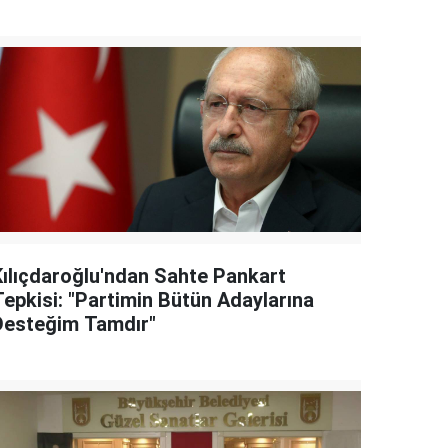
Kılıçdaroğlu'ndan Sahte Pankart
Tepkisi: "Partimin Bütün Adaylarına
Desteğim Tamdır"