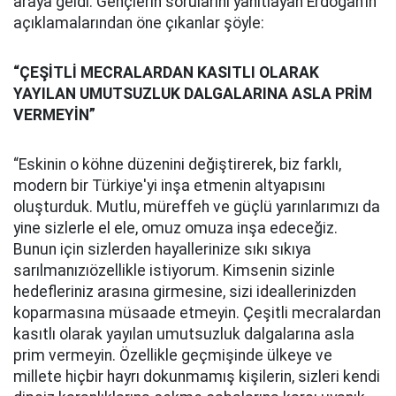
araya geldi. Gençlerin sorularını yanıtlayan Erdoğan’ın
açıklamalarından öne çıkanlar şöyle:
“ÇEŞİTLİ MECRALARDAN KASITLI OLARAK
YAYILAN UMUTSUZLUK DALGALARINA ASLA PRİM
VERMEYİN”
“Eskinin o köhne düzenini değiştirerek, biz farklı,
modern bir Türkiye'yi inşa etmenin altyapısını
oluşturduk. Mutlu, müreffeh ve güçlü yarınlarımızı da
yine sizlerle el ele, omuz omuza inşa edeceğiz.
Bunun için sizlerden hayallerinize sıkı sıkıya
sarılmanızıözellikle istiyorum. Kimsenin sizinle
hedefleriniz arasına girmesine, sizi ideallerinizden
koparmasına müsaade etmeyin. Çeşitli mecralardan
kasıtlı olarak yayılan umutsuzluk dalgalarına asla
prim vermeyin. Özellikle geçmişinde ülkeye ve
millete hiçbir hayrı dokunmamış kişilerin, sizleri kendi