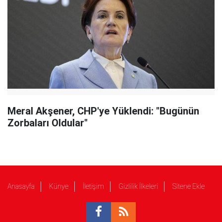
Meral Akşener, CHP'ye Yüklendi: "Bugünün
Zorbaları Oldular"
Anasayfa
Künye
İletişim
Gizlilik İlkeleri
Sitene Ekle