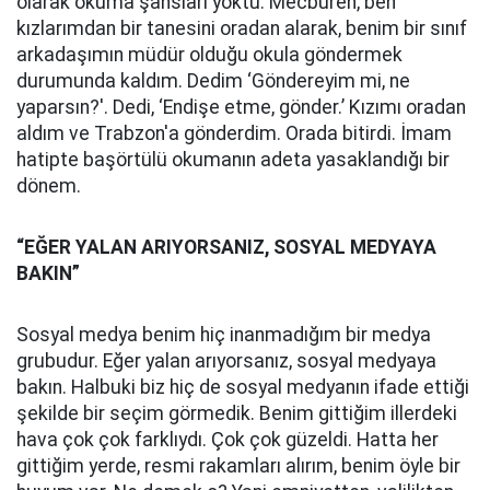
olarak okuma şansları yoktu. Mecburen, ben
kızlarımdan bir tanesini oradan alarak, benim bir sınıf
arkadaşımın müdür olduğu okula göndermek
durumunda kaldım. Dedim ‘Göndereyim mi, ne
yaparsın?'. Dedi, ‘Endişe etme, gönder.’ Kızımı oradan
aldım ve Trabzon'a gönderdim. Orada bitirdi. İmam
hatipte başörtülü okumanın adeta yasaklandığı bir
dönem.
“EĞER YALAN ARIYORSANIZ, SOSYAL MEDYAYA
BAKIN”
Sosyal medya benim hiç inanmadığım bir medya
grubudur. Eğer yalan arıyorsanız, sosyal medyaya
bakın. Halbuki biz hiç de sosyal medyanın ifade ettiği
şekilde bir seçim görmedik. Benim gittiğim illerdeki
hava çok çok farklıydı. Çok çok güzeldi. Hatta her
gittiğim yerde, resmi rakamları alırım, benim öyle bir