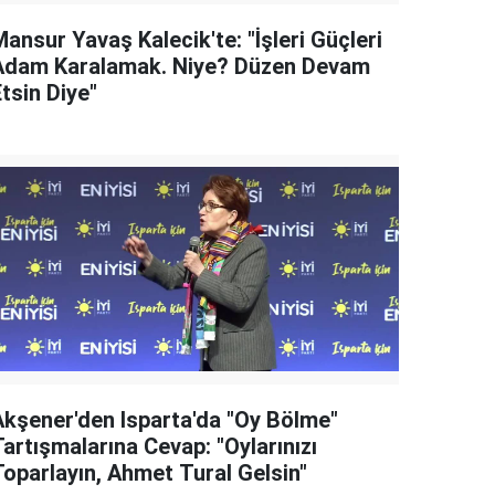
ansur Yavaş Kalecik'te: "İşleri Güçleri
Adam Karalamak. Niye? Düzen Devam
tsin Diye"
Akşener'den Isparta'da "Oy Bölme"
artışmalarına Cevap: "Oylarınızı
Toparlayın, Ahmet Tural Gelsin"