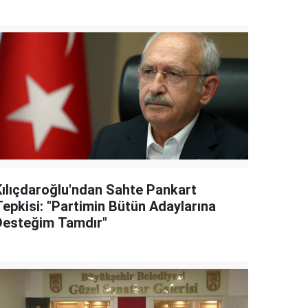
Kılıçdaroğlu'ndan Sahte Pankart
Tepkisi: "Partimin Bütün Adaylarına
Desteğim Tamdır"