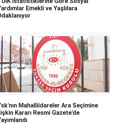
TÜİK İstatistiklerine Göre Sosyal
Yardımlar Emekli ve Yaşlılara
Odaklanıyor
Ysk'nın Mahalliidareler Ara Seçimine
İlişkin Kararı Resmi Gazete'de
Yayımlandı