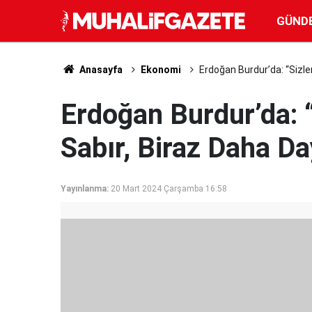
GÜND
Anasayfa
Ekonomi
Erdoğan Burdur’da: “Sizl
Erdoğan Burdur’da: 
Sabır, Biraz Daha D
Yayınlanma:
20 Mart 2024 Çarşamba 16:58