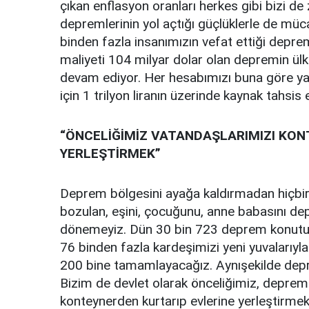
çıkan enflasyon oranları herkes gibi bizi de
depremlerinin yol açtığı güçlüklerle de mü
binden fazla insanımızın vefat ettiği depre
maliyeti 104 milyar dolar olan depremin ül
devam ediyor. Her hesabımızı buna göre yap
için 1 trilyon liranın üzerinde kaynak tahsis e
“ÖNCELİĞİMİZ VATANDAŞLARIMIZI KON
YERLEŞTİRMEK”
Deprem bölgesini ayağa kaldırmadan hiçbirim
bozulan, eşini, çocuğunu, anne babasını d
dönemeyiz. Dün 30 bin 723 deprem konutu ve
76 binden fazla kardeşimizi yeni yuvalarıyl
200 bine tamamlayacağız. Aynışekilde depre
Bizim de devlet olarak önceliğimiz, depre
konteynerden kurtarıp evlerine yerleştirmekt