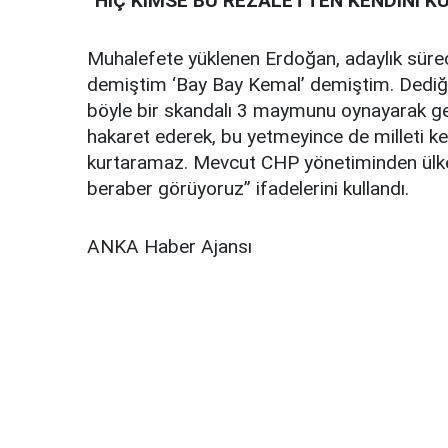
“HİÇ KİMSE BU REZALETTEN KENDİNİ 
Muhalefete yüklenen Erdoğan, adaylık süreci
demiştim ‘Bay Bay Kemal’ demiştim. Dediğim
böyle bir skandalı 3 maymunu oynayarak ge
hakaret ederek, bu yetmeyince de milleti k
kurtaramaz. Mevcut CHP yönetiminden ülke
beraber görüyoruz” ifadelerini kullandı.
ANKA Haber Ajansı