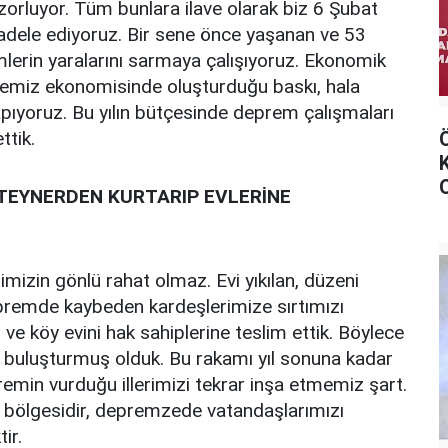
 zorluyor. Tüm bunlara ilave olarak biz 6 Şubat
cadele ediyoruz. Bir sene önce yaşanan ve 53
mlerin yaralarını sarmaya çalışıyoruz. Ekonomik
kemiz ekonomisinde oluşturduğu baskı, hala
ıyoruz. Bu yılın bütçesinde deprem çalışmaları
ttik.
TEYNERDEN KURTARIP EVLERİNE
izin gönlü rahat olmaz. Evi yıkılan, düzeni
epremde kaybeden kardeşlerimize sırtımızı
 köy evini hak sahiplerine teslim ettik. Böylece
a buluşturmuş olduk. Bu rakamı yıl sonuna kadar
min vurduğu illerimizi tekrar inşa etmemiz şart.
m bölgesidir, depremzede vatandaşlarımızı
ir.