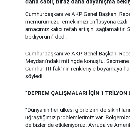
daha sabır, biraz daha dayanışma bekli
Cumhurbaşkanı ve AKP Genel Başkanı Recep 
memurumuzu, emeklimizi enflasyona ezdirme
amacımız kalıcı refah artışını sağlamaktır.
bekliyorum” dedi.
Cumhurbaşkanı ve AKP Genel Başkanı Rece
Meydanı’ndaki mitingde konuştu. Seçmene “B
Cumhur İttifakı’nın renkleriyle boyamaya ha
söyledi:
“DEPREM ÇALIŞMALARI İÇİN 1 TRİLYON 
“Dünyanın her ülkesi gibi bizim de sıkıntılar
uğraştığımız problemlerimiz var. Bölgemi
de bizler de etkileniyoruz. Avrupa ve Amerik