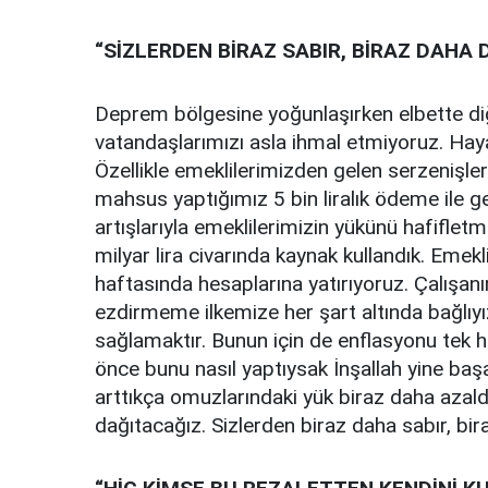
“SİZLERDEN BİRAZ SABIR, BİRAZ DAHA
Deprem bölgesine yoğunlaşırken elbette diğ
vatandaşlarımızı asla ihmal etmiyoruz. Hayat p
Özellikle emeklilerimizden gelen serzenişler
mahsus yaptığımız 5 bin liralık ödeme ile 
artışlarıyla emeklilerimizin yükünü hafiflet
milyar lira civarında kaynak kullandık. Emekl
haftasında hesaplarına yatırıyoruz. Çalış
ezdirmeme ilkemize her şart altında bağlıyız
sağlamaktır. Bunun için de enflasyonu tek
önce bunu nasıl yaptıysak İnşallah yine başa
arttıkça omuzlarındaki yük biraz daha azald
dağıtacağız. Sizlerden biraz daha sabır, b