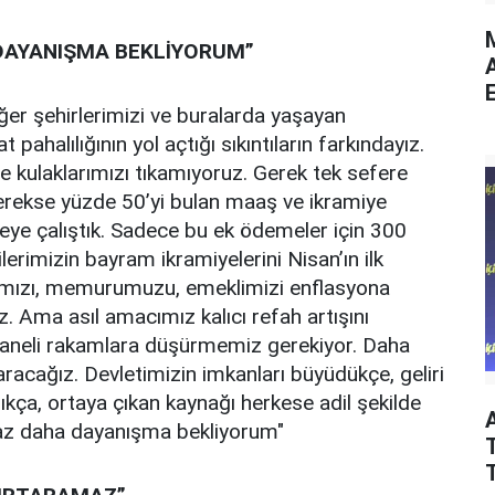
M
 DAYANIŞMA BEKLİYORUM”
E
er şehirlerimizi ve buralarda yaşayan
ahalılığının yol açtığı sıkıntıların farkındayız.
e kulaklarımızı tıkamıyoruz. Gerek tek sefere
gerekse yüzde 50’yi bulan maaş ve ikramiye
meye çalıştık. Sadece bu ek ödemeler için 300
ilerimizin bayram ikramiyelerini Nisan’ın ilk
anımızı, memurumuzu, emeklimizi enflasyona
. Ama asıl amacımız kalıcı refah artışını
 haneli rakamlara düşürmemiz gerekiyor. Daha
racağız. Devletimizin imkanları büyüdükçe, geliri
ıkça, ortaya çıkan kaynağı herkese adil şekilde
iraz daha dayanışma bekliyorum"
T