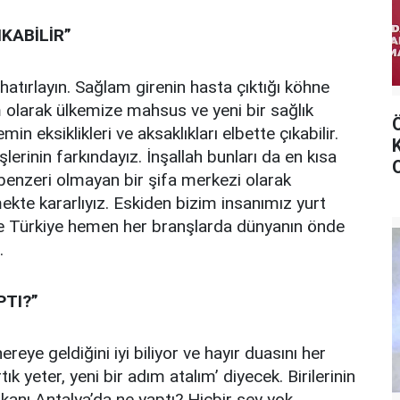
KABİLİR”
atırlayın. Sağlam girenin hasta çıktığı köhne
m olarak ülkemize mahsus ve yeni bir sağlık
min eksiklikleri ve aksaklıkları elbette çıkabilir.
erinin farkındayız. İnşallah bunları da en kısa
 benzeri olmayan bir şifa merkezi olarak
te kararlıyız. Eskiden bizim insanımız yurt
 ise Türkiye hemen her branşlarda dünyanın önde
.
PTI?”
eye geldiğini iyi biliyor ve hayır duasını her
ık yeter, yeni bir adım atalım’ diyecek. Birilerinin
şkanı Antalya’da ne yaptı? Hiçbir şey yok.