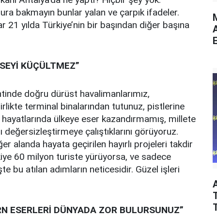
sura bakmayın bunlar yalan ve çarpık ifadeler.
M
r 21 yılda Türkiye’nin bir başından diğer başına
E
MSEYİ KÜÇÜLTMEZ”
ntinde doğru dürüst havalimanlarımız,
irlikte terminal binalarından tutunuz, pistlerine
i hayatlarında ülkeye eser kazandırmamış, millete
 değersizleştirmeye çalıştıklarını görüyoruz.
r alanda hayata geçirilen hayırlı projeleri takdir
ye 60 milyon turiste yürüyorsa, ve sadece
şte bu atılan adımların neticesidir. Güzel işleri
T
RN ESERLERİ DÜNYADA ZOR BULURSUNUZ”