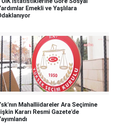
TÜİK İstatistiklerine Göre Sosyal
Yardımlar Emekli ve Yaşlılara
Odaklanıyor
Ysk'nın Mahalliidareler Ara Seçimine
İlişkin Kararı Resmi Gazete'de
Yayımlandı