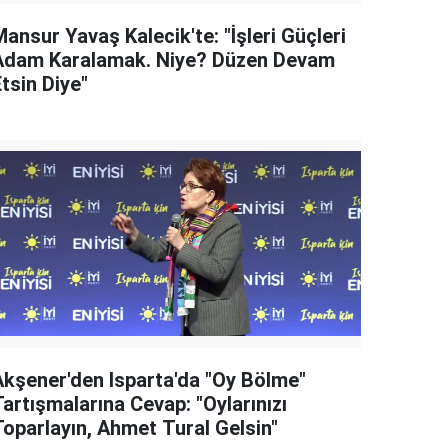
ansur Yavaş Kalecik'te: "İşleri Güçleri
Adam Karalamak. Niye? Düzen Devam
tsin Diye"
Akşener'den Isparta'da "Oy Bölme"
artışmalarına Cevap: "Oylarınızı
Toparlayın, Ahmet Tural Gelsin"