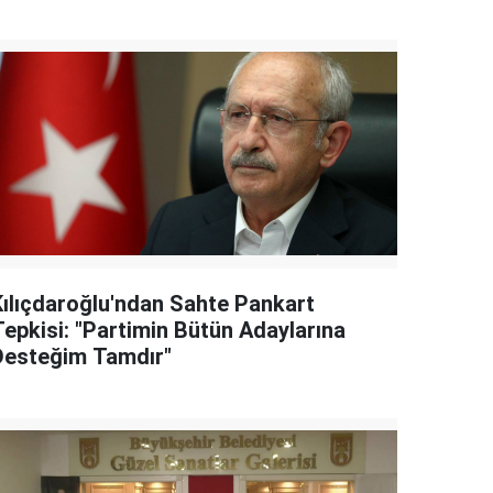
Kılıçdaroğlu'ndan Sahte Pankart
Tepkisi: "Partimin Bütün Adaylarına
Desteğim Tamdır"