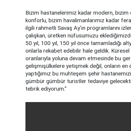
Bizim hastanelerimiz kadar modern, bizim ok
konforlu, bizim havalimanlarımız kadar fer
ilgili rahmetli Savaş Ay'ın programlarını izlem
çalışkan, üretken nüfusumuzu eklediğimizde 
50 yıl, 100 yıl, 150 yıl önce tamamladığı al
onlarla rekabet edebilir hale geldik. Küres
oranlarıyla yoluna devam etmesinde bu gerç
gelişmişülkelere yetişmek değil, onların en ön
yaptığımız bu muhteşem şehir hastanemizin 
gümbür gümbür turistler tedaviye gelecektir
tebrik ediyorum.”