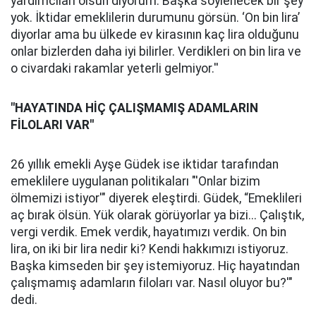
yardımcıları olsun diyorum. Başka söylenecek bir şey
yok. İktidar emeklilerin durumunu görsün. ‘On bin lira’
diyorlar ama bu ülkede ev kirasının kaç lira olduğunu
onlar bizlerden daha iyi bilirler. Verdikleri on bin lira ve
o civardaki rakamlar yeterli gelmiyor.''
"HAYATINDA HİÇ ÇALIŞMAMIŞ ADAMLARIN
FİLOLARI VAR''
26 yıllık emekli Ayşe Güdek ise iktidar tarafından
emeklilere uygulanan politikaları "'Onlar bizim
ölmemizi istiyor'" diyerek eleştirdi. Güdek, “Emeklileri
aç bırak ölsün. Yük olarak görüyorlar ya bizi... Çalıştık,
vergi verdik. Emek verdik, hayatımızı verdik. On bin
lira, on iki bir lira nedir ki? Kendi hakkımızı istiyoruz.
Başka kimseden bir şey istemiyoruz. Hiç hayatından
çalışmamış adamların filoları var. Nasıl oluyor bu?'"
dedi.