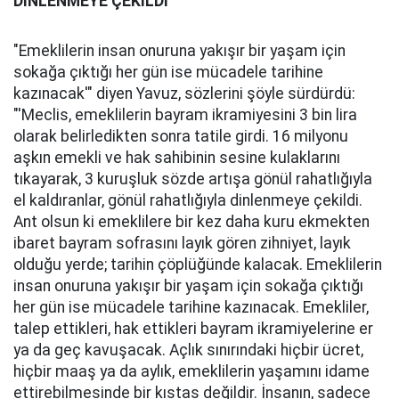
DİNLENMEYE ÇEKİLDİ''
"Emeklilerin insan onuruna yakışır bir yaşam için
sokağa çıktığı her gün ise mücadele tarihine
kazınacak'" diyen Yavuz, sözlerini şöyle sürdürdü:
"'Meclis, emeklilerin bayram ikramiyesini 3 bin lira
olarak belirledikten sonra tatile girdi. 16 milyonu
aşkın emekli ve hak sahibinin sesine kulaklarını
tıkayarak, 3 kuruşluk sözde artışa gönül rahatlığıyla
el kaldıranlar, gönül rahatlığıyla dinlenmeye çekildi.
Ant olsun ki emeklilere bir kez daha kuru ekmekten
ibaret bayram sofrasını layık gören zihniyet, layık
olduğu yerde; tarihin çöplüğünde kalacak. Emeklilerin
insan onuruna yakışır bir yaşam için sokağa çıktığı
her gün ise mücadele tarihine kazınacak. Emekliler,
talep ettikleri, hak ettikleri bayram ikramiyelerine er
ya da geç kavuşacak. Açlık sınırındaki hiçbir ücret,
hiçbir maaş ya da aylık, emeklilerin yaşamını idame
ettirebilmesinde bir kıstas değildir. İnsanın, sadece