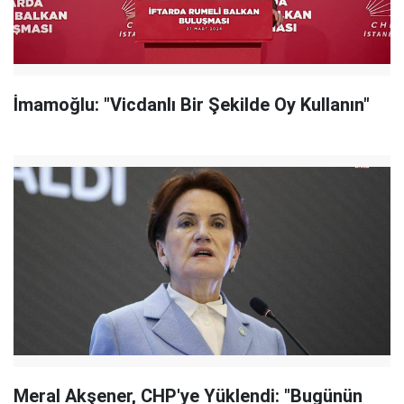
İmamoğlu: "Vicdanlı Bir Şekilde Oy Kullanın"
Meral Akşener, CHP'ye Yüklendi: "Bugünün