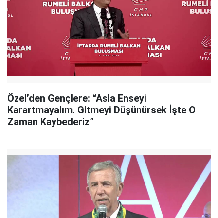
Özel’den Gençlere: “Asla Enseyi
Karartmayalım. Gitmeyi Düşünürsek İşte O
Zaman Kaybederiz”