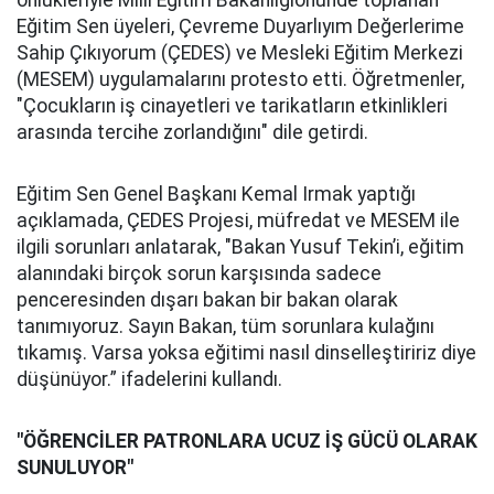
önlükleriyle Milli Eğitim Bakanlığıönünde toplanan
Eğitim Sen üyeleri, Çevreme Duyarlıyım Değerlerime
Sahip Çıkıyorum (ÇEDES) ve Mesleki Eğitim Merkezi
(MESEM) uygulamalarını protesto etti. Öğretmenler,
"Çocukların iş cinayetleri ve tarikatların etkinlikleri
arasında tercihe zorlandığını" dile getirdi.
Eğitim Sen Genel Başkanı Kemal Irmak yaptığı
açıklamada, ÇEDES Projesi, müfredat ve MESEM ile
ilgili sorunları anlatarak, "Bakan Yusuf Tekin’i, eğitim
alanındaki birçok sorun karşısında sadece
penceresinden dışarı bakan bir bakan olarak
tanımıyoruz. Sayın Bakan, tüm sorunlara kulağını
tıkamış. Varsa yoksa eğitimi nasıl dinselleştiririz diye
düşünüyor.” ifadelerini kullandı.
"ÖĞRENCİLER PATRONLARA UCUZ İŞ GÜCÜ OLARAK
SUNULUYOR"