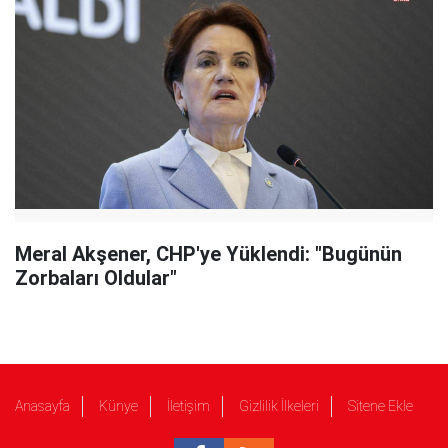
Meral Akşener, CHP'ye Yüklendi: "Bugünün
Zorbaları Oldular"
Anasayfa
Künye
İletişim
Gizlilik İlkeleri
Sitene Ekle