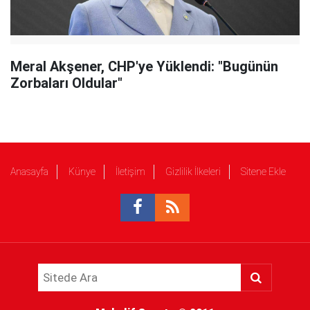
Meral Akşener, CHP'ye Yüklendi: "Bugünün
Zorbaları Oldular"
Anasayfa
Künye
İletişim
Gizlilik İlkeleri
Sitene Ekle