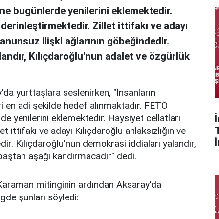
ne bugünlerde yenilerini eklemektedir.
derinleştirmektedir. Zillet ittifakı ve adayı
kanunsuz ilişki ağlarının göbeğindedir.
landır, Kılıçdaroğlu'nun adalet ve özgürlük
a yurttaşlara seslenirken, "İnsanların
ri en adi şekilde hedef alınmaktadır. FETÖ
e yenilerini eklemektedir. Haysiyet cellatları
et ittifakı ve adayı Kılıçdaroğlu ahlaksızlığın ve
dir. Kılıçdaroğlu'nun demokrasi iddiaları yalandır,
 baştan aşağı kandırmacadır" dedi.
Karaman mitinginin ardından Aksaray'da
gde şunları söyledi: