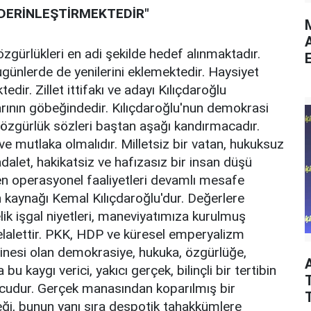
 DERİNLEŞTİRMEKTEDİR"
M
özgürlükleri en adi şekilde hedef alınmaktadır.
E
günlerde de yenilerini eklemektedir. Haysiyet
edir. Zillet ittifakı ve adayı Kılıçdaroğlu
ğlarının göbeğindedir. Kılıçdaroğlu'nun demokrasi
ve özgürlük sözleri baştan aşağı kandırmacadır.
ve mutlaka olmalıdır. Milletsiz bir vatan, hukuksuz
adalet, hakikatsiz ve hafızasız bir insan düşü
n operasyonel faaliyetleri devamlı mesafe
 kaynağı Kemal Kılıçdaroğlu'dur. Değerlere
elik işgal niyetleri, maneviyatımıza kurulmuş
a delalettir. PKK, HDP ve küresel emperyalizm
 hazinesi olan demokrasiye, hukuka, özgürlüğe,
bu kaygı verici, yakıcı gerçek, bilinçli bir tertibin
T
nucudur. Gerçek manasından koparılmış bir
i, bunun yanı sıra despotik tahakkümlere