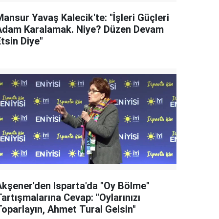
ansur Yavaş Kalecik'te: "İşleri Güçleri
Adam Karalamak. Niye? Düzen Devam
tsin Diye"
Akşener'den Isparta'da "Oy Bölme"
artışmalarına Cevap: "Oylarınızı
Toparlayın, Ahmet Tural Gelsin"