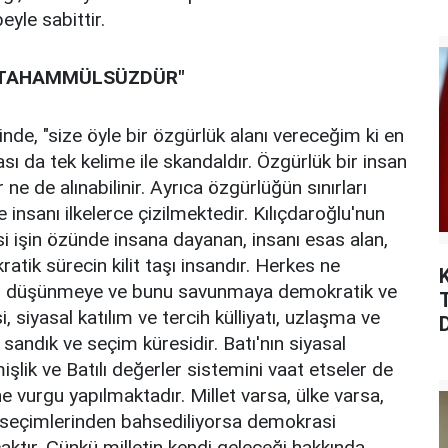
eyle sabittir.
, TAHAMMÜLSÜZDÜR"
nde, "size öyle bir özgürlük alanı vereceğim ki en
ası da tek kelime ile skandaldır. Özgürlük bir insan
 ne de alınabilinir. Ayrıca özgürlüğün sınırları
e insanı ilkelerce çizilmektedir. Kılıçdaroğlu'nun
işin özünde insana dayanan, insanı esas alan,
atik sürecin kilit taşı insandır. Herkes ne
lü düşünmeye ve bunu savunmaya demokratik ve
, siyasal katılım ve tercih külliyatı, uzlaşma ve
sandık ve seçim küresidir. Batı'nın siyasal
lik ve Batılı değerler sistemini vaat etseler de
vurgu yapılmaktadır. Millet varsa, ülke varsa,
ız seçimlerinden bahsediliyorsa demokrasi
caktır. Çünkü milletin kendi geleceği hakkında