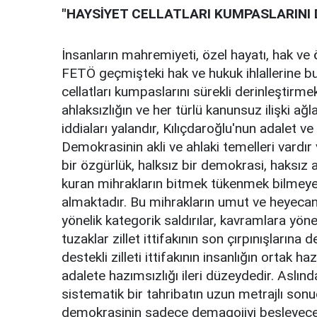
"HAYSİYET CELLATLARI KUMPASLARINI
İnsanların mahremiyeti, özel hayatı, hak ve 
FETÖ geçmişteki hak ve hukuk ihlallerine bu
cellatları kumpaslarını sürekli derinleştirmekt
ahlaksızlığın ve her türlü kanunsuz ilişki a
iddiaları yalandır, Kılıçdaroğlu'nun adalet 
Demokrasinin akli ve ahlaki temelleri vardır 
bir özgürlük, halksız bir demokrasi, haksız 
kuran mihrakların bitmek tükenmek bilmeye
almaktadır. Bu mihrakların umut ve heyecan
yönelik kategorik saldırılar, kavramlara yön
tuzaklar zillet ittifakının son çırpınışların
destekli zilleti ittifakının insanlığın ortak
adalete hazımsızlığı ileri düzeydedir. Aslında 
sistematik bir tahribatın uzun metrajlı so
demokrasinin sadece demagojiyi besleyeceğ