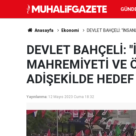
GÜND
Anasayfa
Ekonomi
DEVLET BAHÇELİ: "İNSAN
DEVLET BAHÇELİ: 
MAHREMİYETİ VE Ö
ADİŞEKİLDE HEDEF
Yayınlanma:
12 Mayıs 2023 Cuma 18:32