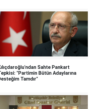
Kılıçdaroğlu'ndan Sahte Pankart
Tepkisi: "Partimin Bütün Adaylarına
Desteğim Tamdır"