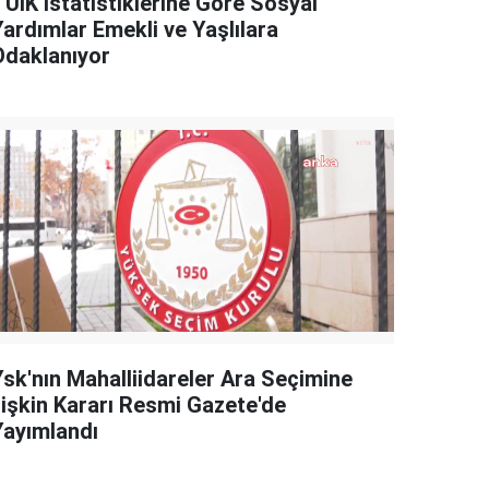
TÜİK İstatistiklerine Göre Sosyal
Yardımlar Emekli ve Yaşlılara
Odaklanıyor
Ysk'nın Mahalliidareler Ara Seçimine
İlişkin Kararı Resmi Gazete'de
Yayımlandı