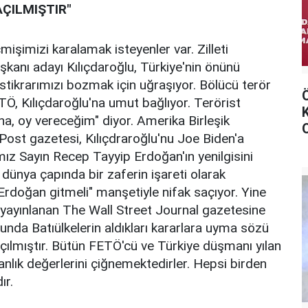
ÇILMIŞTIR"
işimizi karalamak isteyenler var. Zilleti
anı adayı Kılıçdaroğlu, Türkiye'nin önünü
istikrarımızı bozmak için uğraşıyor. Bölücü terör
TÖ, Kılıçdaroğlu'na umut bağlıyor. Terörist
a, oy vereceğim" diyor. Amerika Birleşik
ost gazetesi, Kılıçdraroğlu'nu Joe Biden'a
z Sayın Recep Tayyip Erdoğan'ın yenilgisini
ve dünya çapında bir zaferin işareti olarak
Erdoğan gitmeli" manşetiyle nifak saçıyor. Yine
e yayınlanan The Wall Street Journal gazetesine
unda Batıülkelerin aldıkları kararlara uyma sözü
çılmıştır. Bütün FETÖ'cü ve Türkiye düşmanı yılan
insanlık değerlerini çiğnemektedirler. Hepsi birden
ır.