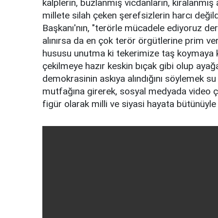
kalplerin, buzlanmış vicdanların, kiralanmış ak
millete silah çeken şerefsizlerin harcı değil
Başkanı'nın, "terörle mücadele ediyoruz de
alınırsa da en çok terör örgütlerine prim veri
hususu unutma ki tekerimize taş koymaya kalk
çekilmeye hazır keskin bıçak gibi olup ayağ
demokrasinin askıya alındığını söylemek su k
mutfağına girerek, sosyal medyada video çek
figür olarak milli ve siyasi hayata bütünüyle 