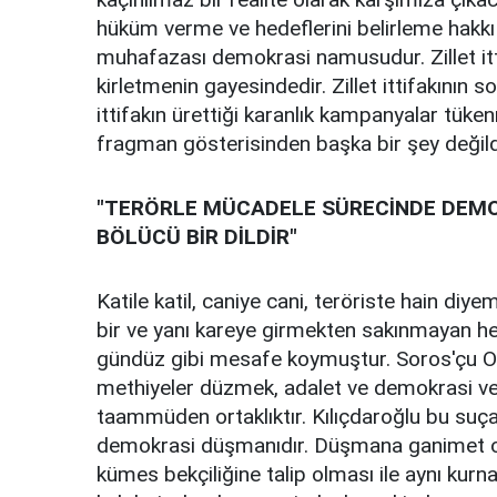
hüküm verme ve hedeflerini belirleme hakkı
muhafazası demokrasi namusudur. Zillet it
kirletmenin gayesindedir. Zillet ittifakının
ittifakın ürettiği karanlık kampanyalar tük
fragman gösterisinden başka bir şey değild
"TERÖRLE MÜCADELE SÜRECİNDE DEMOK
BÖLÜCÜ BİR DİLDİR"
Katile katil, caniye cani, teröriste hain diy
bir ve yanı kareye girmekten sakınmayan h
gündüz gibi mesafe koymuştur. Soros'çu O
methiyeler düzmek, adalet ve demokrasi ve 
taammüden ortaklıktır. Kılıçdaroğlu bu suça
demokrasi düşmanıdır. Düşmana ganimet olan
kümes bekçiliğine talip olması ile aynı kurna