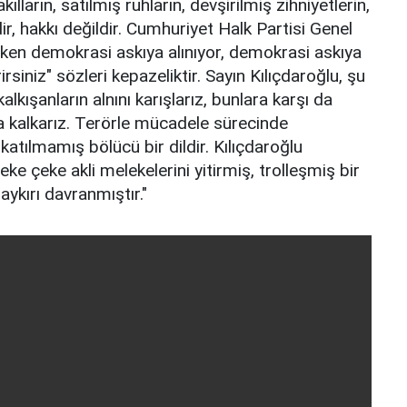
ılların, satılmış ruhların, devşirilmiş zihniyetlerin,
dir, hakkı değildir. Cumhuriyet Halk Partisi Genel
rken demokrasi askıya alınıyor, demokrasi askıya
rsiniz" sözleri kepazeliktir. Sayın Kılıçdaroğlu, şu
ışanların alnını karışlarız, bunlara karşı da
a kalkarız. Terörle mücadele sürecinde
atılmamış bölücü bir dildir. Kılıçdaroğlu
e çeke akli melekelerini yitirmiş, trolleşmiş bir
aykırı davranmıştır."