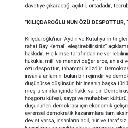
davetiye çıkaracağı açıktır, ortadadır, tecrüb
"KILIÇDAROĞLU'NUN ÖZÜ DESPOTTUR
Kılıçdaroğlu'nun Aydın ve Kütahya mitingleri
rahat Bay Kemal'i eleştirebilirsiniz" açıklam
hakkıdır. Hiç kimse tarafından ne verilebilinir
hukukla, milli ve manevi değerlerce, ahlaki v
özü despottur, tahammülsüzdür. Demokrasi 
insanla anlamını bulan bir rejimdir ve demokr
düşünürse düşünsün bir insanın başka tür
meşru sınırlar içinde hakkı vardır. Demokrasi
hoşgörü küfesi, saygı ve muhabbet kültürü, 
düşünürleri demokrasi için ekonomik gelişmiş
evrensel demokratik kazanımlara tam aksine 
devlet varsa, insanların adil, hür ve tarafs
kaçınılmaz bir realite olarak karşımıza çıka