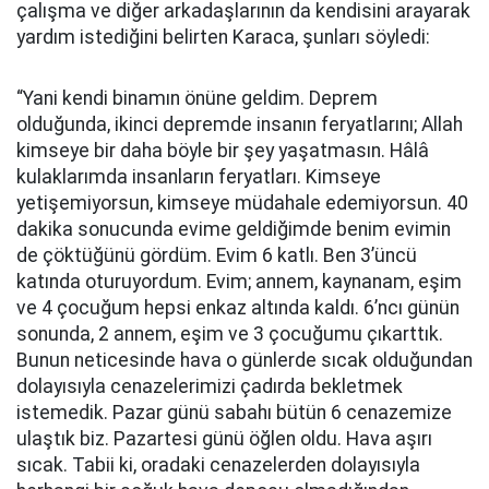
çalışma ve diğer arkadaşlarının da kendisini arayarak
yardım istediğini belirten Karaca, şunları söyledi:
“Yani kendi binamın önüne geldim. Deprem
olduğunda, ikinci depremde insanın feryatlarını; Allah
kimseye bir daha böyle bir şey yaşatmasın. Hâlâ
kulaklarımda insanların feryatları. Kimseye
yetişemiyorsun, kimseye müdahale edemiyorsun. 40
dakika sonucunda evime geldiğimde benim evimin
de çöktüğünü gördüm. Evim 6 katlı. Ben 3’üncü
katında oturuyordum. Evim; annem, kaynanam, eşim
ve 4 çocuğum hepsi enkaz altında kaldı. 6’ncı günün
sonunda, 2 annem, eşim ve 3 çocuğumu çıkarttık.
Bunun neticesinde hava o günlerde sıcak olduğundan
dolayısıyla cenazelerimizi çadırda bekletmek
istemedik. Pazar günü sabahı bütün 6 cenazemize
ulaştık biz. Pazartesi günü öğlen oldu. Hava aşırı
sıcak. Tabii ki, oradaki cenazelerden dolayısıyla