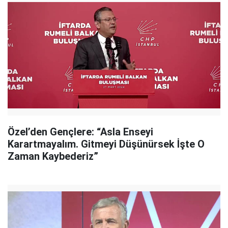
Özel’den Gençlere: “Asla Enseyi
Karartmayalım. Gitmeyi Düşünürsek İşte O
Zaman Kaybederiz”