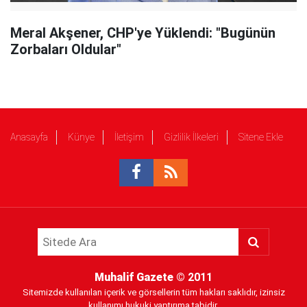
Meral Akşener, CHP'ye Yüklendi: "Bugünün
Zorbaları Oldular"
Anasayfa
Künye
İletişim
Gizlilik İlkeleri
Sitene Ekle
Muhalif Gazete
© 2011
Sitemizde kullanılan içerik ve görsellerin tüm hakları saklıdır, izinsiz
kullanımı hukuki yaptırıma tabidir.