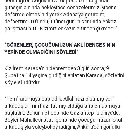
herhangi bir soğuk hava deposu olmadığından
güneşin alnında bekleyince cenazelerimiz iyicene
deforme olmasın diyerek Adana’ya getirdim,
defnettim. 10’uncu, 11’inci günün sonunda enkaz
çalışması bitti. Kızımız enkazın altından çıkmadı.”
“GÖRENLER, ÇOCUĞUMUZUN AKLİ DENGESİNİN
YERİNDE OLMADIĞINI SÖYLEDİ”
Kızıİrem Karaca’nın depremden 3 gün sonra, 9
Şubat’ta 14 yaşına girdiğini anlatan Karaca, sözlerini
şöyle sürdürdü:
“İrem’i aramaya başladık. Allah razı olsun, iş yeri
arkadaşlarımın hazırlatmış olduğu afişleri asmaya
başladık. Bunun neticesinde Gaziantep İslahiye’de,
Beyler Mahallesi stat içerisinde çocuğumuzun okul
arkadaşıyla voleybol oynadığını, Ankara’dan gönüllü