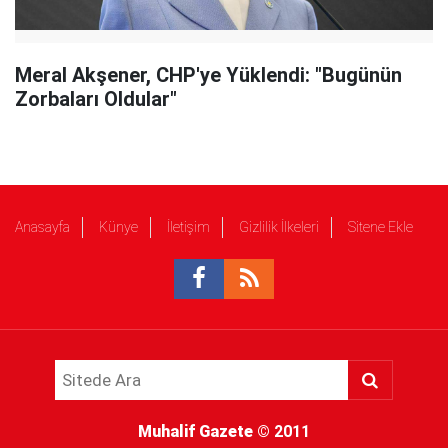
Meral Akşener, CHP'ye Yüklendi: "Bugünün
Zorbaları Oldular"
Anasayfa
Künye
İletişim
Gizlilik İlkeleri
Sitene Ekle
Muhalif Gazete
© 2011