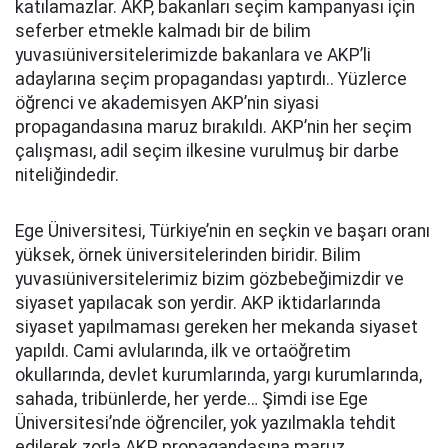
katılamazlar. AKP, bakanları seçim kampanyası için
seferber etmekle kalmadı bir de bilim
yuvasıüniversitelerimizde bakanlara ve AKP’li
adaylarına seçim propagandası yaptırdı.. Yüzlerce
öğrenci ve akademisyen AKP’nin siyasi
propagandasına maruz bırakıldı. AKP’nin her seçim
çalışması, adil seçim ilkesine vurulmuş bir darbe
niteliğindedir.
Ege Üniversitesi, Türkiye’nin en seçkin ve başarı oranı
yüksek, örnek üniversitelerinden biridir. Bilim
yuvasıüniversitelerimiz bizim gözbebeğimizdir ve
siyaset yapılacak son yerdir. AKP iktidarlarında
siyaset yapılmaması gereken her mekanda siyaset
yapıldı. Cami avlularında, ilk ve ortaöğretim
okullarında, devlet kurumlarında, yargı kurumlarında,
sahada, tribünlerde, her yerde… Şimdi ise Ege
Üniversitesi’nde öğrenciler, yok yazılmakla tehdit
edilerek zorla AKP propagandasına maruz