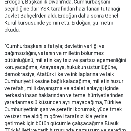
Erdoğan, Başkanlık Divanı’nda, Cumhurbaşkanı
seçildiğine dair YSK tarafından hazırlanan tutanağı
Devlet Bahçeli’den aldı. Erdoğan daha sonra Genel
Kurul kürsüsünde yemin etti. Erdoğan, şu metni
okudu:
"Cumhurbaşkanı sıfatıyla; devletin varlığı ve
bağımsızlığını, vatanın ve milletin bölünmez
bütünlüğünü, milletin kayıtsız ve şartsız egemenliğini
koruyacağıma, Anayasaya, hukukun üstünlüğüne,
demokrasiye, Atatürk ilke ve inkılaplarına ve laik
Cumhuriyet ilkesine bağlı kalacağıma, milletin huzur
ve refahı, milli dayanışma ve adalet anlayışı içinde
herkesin insan haklarından ve temel hürriyetlerinden
yararlanmasıülküsünden ayrılmayacağıma, Türkiye
Cumhuriyetinin şan ve şerefini korumak, yüceltmek
ve üzerime aldığım görevi tarafsızlıkla yerine
getirmek için bütün gücümle çalışacağıma Büyük
Türk Milleti ve tarih huzurunda, namusum ve şerefim