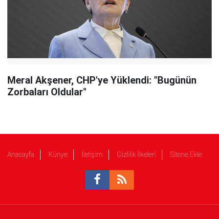
Meral Akşener, CHP'ye Yüklendi: "Bugünün
Zorbaları Oldular"
Anasayfa
Künye
İletişim
Gizlilik İlkeleri
Sitene Ekle