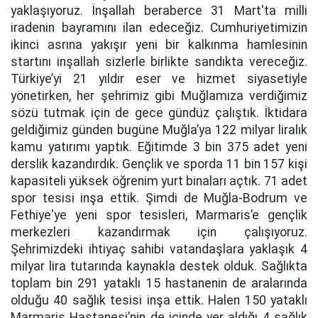
yaklaşıyoruz. İnşallah beraberce 31 Mart'ta milli
iradenin bayramını ilan edeceğiz. Cumhuriyetimizin
ikinci asrına yakışır yeni bir kalkınma hamlesinin
startını inşallah sizlerle birlikte sandıkta vereceğiz.
Türkiye’yi 21 yıldır eser ve hizmet siyasetiyle
yönetirken, her şehrimiz gibi Muğlamıza verdiğimiz
sözü tutmak için de gece gündüz çalıştık. İktidara
geldiğimiz günden bugüne Muğla’ya 122 milyar liralık
kamu yatırımı yaptık. Eğitimde 3 bin 375 adet yeni
derslik kazandırdık. Gençlik ve sporda 11 bin 157 kişi
kapasiteli yüksek öğrenim yurt binaları açtık. 71 adet
spor tesisi inşa ettik. Şimdi de Muğla-Bodrum ve
Fethiye'ye yeni spor tesisleri, Marmaris’e gençlik
merkezleri kazandırmak için çalışıyoruz.
Şehrimizdeki ihtiyaç sahibi vatandaşlara yaklaşık 4
milyar lira tutarında kaynakla destek olduk. Sağlıkta
toplam bin 291 yataklı 15 hastanenin de aralarında
olduğu 40 sağlık tesisi inşa ettik. Halen 150 yataklı
Marmaris Hastanesi’nin de içinde yer aldığı 4 sağlık