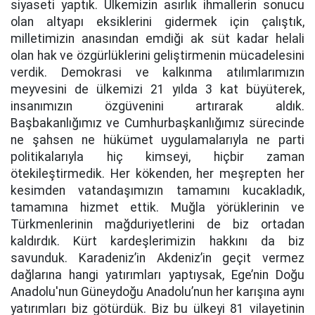
siyaseti yaptık. Ülkemizin asırlık ihmallerin sonucu
olan altyapı eksiklerini gidermek için çalıştık,
milletimizin anasından emdiği ak süt kadar helali
olan hak ve özgürlüklerini geliştirmenin mücadelesini
verdik. Demokrasi ve kalkınma atılımlarımızın
meyvesini de ülkemizi 21 yılda 3 kat büyüterek,
insanımızın özgüvenini artırarak aldık.
Başbakanlığımız ve Cumhurbaşkanlığımız sürecinde
ne şahsen ne hükümet uygulamalarıyla ne parti
politikalarıyla hiç kimseyi, hiçbir zaman
ötekileştirmedik. Her kökenden, her meşrepten her
kesimden vatandaşımızın tamamını kucakladık,
tamamına hizmet ettik. Muğla yörüklerinin ve
Türkmenlerinin mağduriyetlerini de biz ortadan
kaldırdık. Kürt kardeşlerimizin hakkını da biz
savunduk. Karadeniz’in Akdeniz’in geçit vermez
dağlarına hangi yatırımları yaptıysak, Ege’nin Doğu
Anadolu'nun Güneydoğu Anadolu’nun her karışına aynı
yatırımları biz götürdük. Biz bu ülkeyi 81 vilayetinin