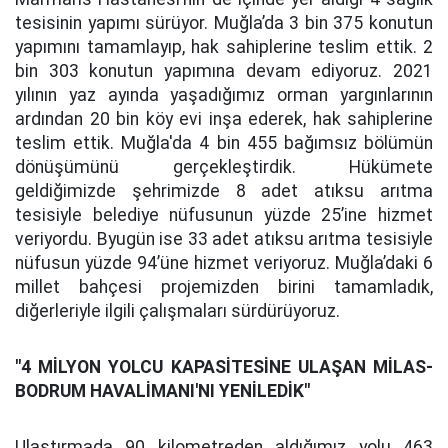
tesisinin yapımı sürüyor. Muğla’da 3 bin 375 konutun
yapımını tamamlayıp, hak sahiplerine teslim ettik. 2
bin 303 konutun yapımına devam ediyoruz. 2021
yılının yaz ayında yaşadığımız orman yargınlarının
ardından 20 bin köy evi inşa ederek, hak sahiplerine
teslim ettik. Muğla'da 4 bin 455 bağımsız bölümün
dönüşümünü gerçekleştirdik. Hükümete
geldiğimizde şehrimizde 8 adet atıksu arıtma
tesisiyle belediye nüfusunun yüzde 25’ine hizmet
veriyordu. Byugün ise 33 adet atıksu arıtma tesisiyle
nüfusun yüzde 94’üne hizmet veriyoruz. Muğla’daki 6
millet bahçesi projemizden birini tamamladık,
diğerleriyle ilgili çalışmaları sürdürüyoruz.
"4 MİLYON YOLCU KAPASİTESİNE ULAŞAN MİLAS-
BODRUM HAVALİMANI'NI YENİLEDİK"
Ulaştırmada 90 kilometreden aldığımız yolu 463