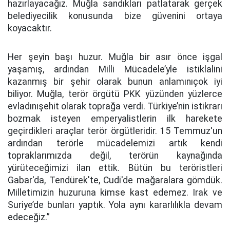
hazırlayacağız. Muğla sandıkları patlatarak gerçek
belediyecilik konusunda bize güvenini ortaya
koyacaktır.
Her şeyin başı huzur. Muğla bir asır önce işgal
yaşamış, ardından Milli Mücadele’yle istiklalini
kazanmış bir şehir olarak bunun anlamınıçok iyi
biliyor. Muğla, terör örgütü PKK yüzünden yüzlerce
evladınışehit olarak toprağa verdi. Türkiye’nin istikrarı
bozmak isteyen emperyalistlerin ilk harekete
geçirdikleri araçlar terör örgütleridir. 15 Temmuz'un
ardından terörle mücadelemizi artık kendi
topraklarımızda değil, terörün kaynağında
yürüteceğimizi ilan ettik. Bütün bu teröristleri
Gabar'da, Tendürek'te, Cudi'de mağaralara gömdük.
Milletimizin huzuruna kimse kast edemez. Irak ve
Suriye’de bunları yaptık. Yola aynı kararlılıkla devam
edeceğiz.”