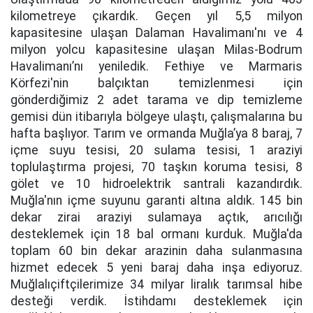
kilometreye çıkardık.
Geçen yıl 5,5 milyon
kapasitesine ulaşan Dalaman Havalimanı'nı ve 4
milyon yolcu kapasitesine ulaşan Milas-Bodrum
Havalimanı’nı yeniledik. Fethiye ve Marmaris
Körfezi'nin balçıktan temizlenmesi için
gönderdiğimiz 2 adet tarama ve dip temizleme
gemisi dün itibarıyla bölgeye ulaştı, çalışmalarına bu
hafta başlıyor. Tarım ve ormanda Muğla’ya 8 baraj, 7
içme suyu tesisi, 20 sulama tesisi, 1 araziyi
toplulaştırma projesi, 70 taşkın koruma tesisi, 8
gölet ve 10 hidroelektrik santrali kazandırdık.
Muğla'nın içme suyunu garanti altına aldık. 145 bin
dekar zirai araziyi sulamaya açtık, arıcılığı
desteklemek için 18 bal ormanı kurduk. Muğla'da
toplam 60 bin dekar arazinin daha sulanmasına
hizmet edecek 5 yeni baraj daha inşa ediyoruz.
Muğlalıçiftçilerimize 34 milyar liralık tarımsal hibe
desteği verdik. İstihdamı desteklemek için