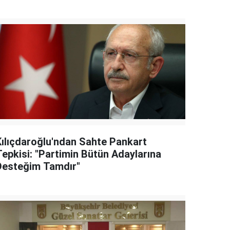
Kılıçdaroğlu'ndan Sahte Pankart
Tepkisi: "Partimin Bütün Adaylarına
Desteğim Tamdır"