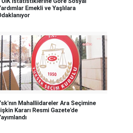
TÜİK İstatistiklerine Göre Sosyal
Yardımlar Emekli ve Yaşlılara
Odaklanıyor
Ysk'nın Mahalliidareler Ara Seçimine
İlişkin Kararı Resmi Gazete'de
Yayımlandı