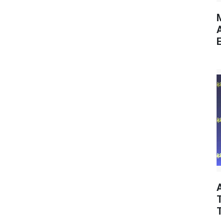
M
E
T