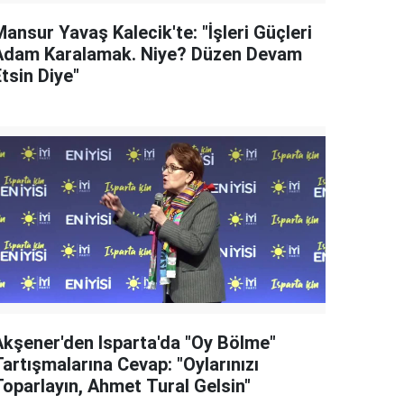
ansur Yavaş Kalecik'te: "İşleri Güçleri
Adam Karalamak. Niye? Düzen Devam
tsin Diye"
Akşener'den Isparta'da "Oy Bölme"
artışmalarına Cevap: "Oylarınızı
Toparlayın, Ahmet Tural Gelsin"