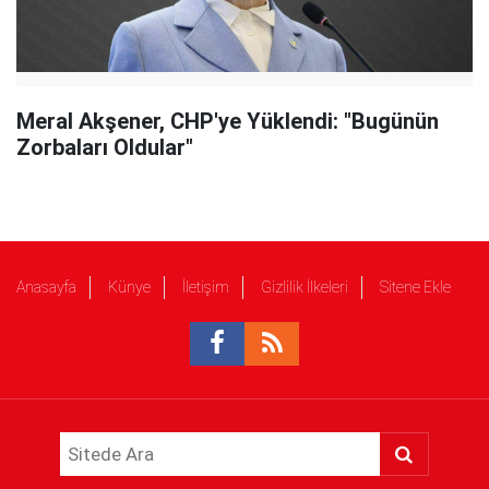
Meral Akşener, CHP'ye Yüklendi: "Bugünün
Zorbaları Oldular"
Anasayfa
Künye
İletişim
Gizlilik İlkeleri
Sitene Ekle