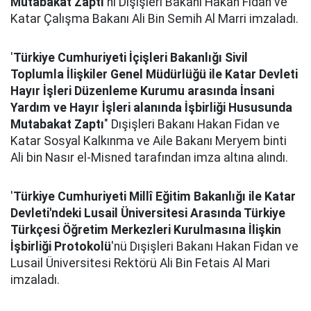
Mutabakat Zaptı
'nı Dışişleri Bakanı Hakan Fidan ve
Katar Çalışma Bakanı Ali Bin Semih Al Marri imzaladı.
'
Türkiye Cumhuriyeti İçişleri Bakanlığı Sivil
Toplumla İlişkiler Genel Müdürlüğü ile Katar Devleti
Hayır İşleri Düzenleme Kurumu arasında İnsani
Yardım ve Hayır İşleri alanında İşbirliği Hususunda
Mutabakat Zaptı
" Dışişleri Bakanı Hakan Fidan ve
Katar Sosyal Kalkınma ve Aile Bakanı Meryem binti
Ali bin Nasır el-Misned tarafından imza altına alındı.
'
Türkiye Cumhuriyeti Millî Eğitim Bakanlığı ile Katar
Devleti'ndeki Lusail Üniversitesi Arasında Türkiye
Türkçesi Öğretim Merkezleri Kurulmasına İlişkin
İşbirliği Protokolü
'nü Dışişleri Bakanı Hakan Fidan ve
Lusail Üniversitesi Rektörü Ali Bin Fetais Al Mari
imzaladı.