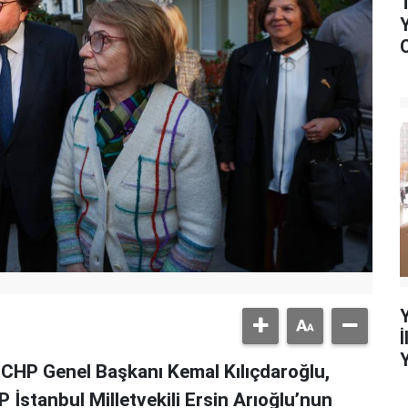
e CHP Genel Başkanı Kemal Kılıçdaroğlu,
 İstanbul Milletvekili Ersin Arıoğlu’nun