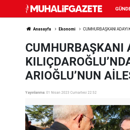
GÜND
Anasayfa
Ekonomi
CUMHURBAŞKANI ADAYI KI
CUMHURBAŞKANI 
KILIÇDAROĞLU’ND
ARIOĞLU’NUN AİLES
Yayınlanma:
01 Nisan 2023 Cumartesi 22:52