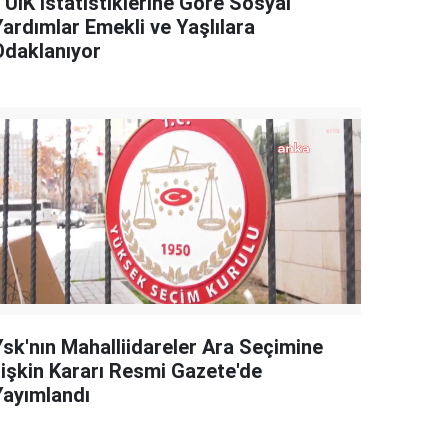
TÜİK İstatistiklerine Göre Sosyal
Yardımlar Emekli ve Yaşlılara
Odaklanıyor
Ysk'nın Mahalliidareler Ara Seçimine
İlişkin Kararı Resmi Gazete'de
Yayımlandı