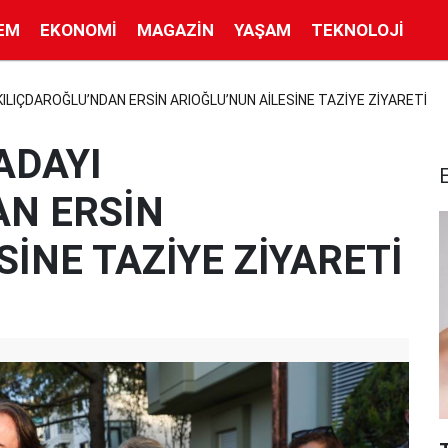
EM
EKONOMI
MAGAZIN
YAŞAM
TEKNOLOJI
LIÇDAROĞLU’NDAN ERSİN ARIOĞLU’NUN AİLESİNE TAZİYE ZİYARETİ
ADAYI
AN ERSİN
İNE TAZİYE ZİYARETİ