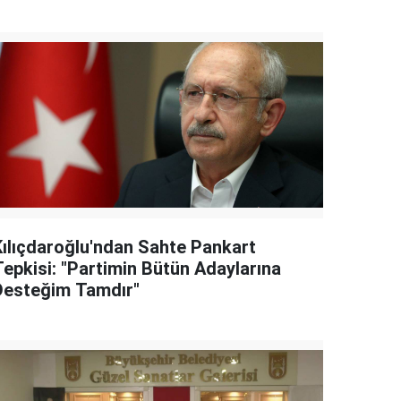
Kılıçdaroğlu'ndan Sahte Pankart
Tepkisi: "Partimin Bütün Adaylarına
Desteğim Tamdır"