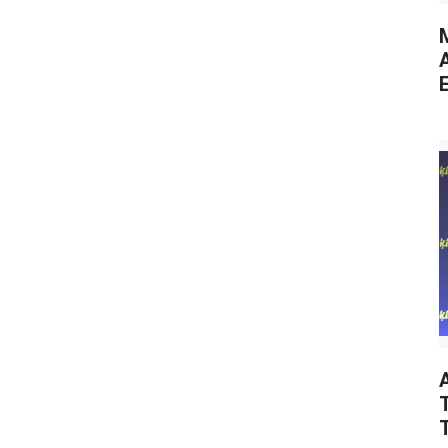
M
E
T