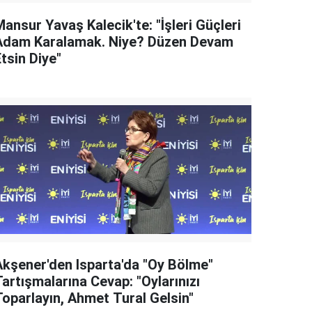
ansur Yavaş Kalecik'te: "İşleri Güçleri
Adam Karalamak. Niye? Düzen Devam
tsin Diye"
Akşener'den Isparta'da "Oy Bölme"
artışmalarına Cevap: "Oylarınızı
Toparlayın, Ahmet Tural Gelsin"