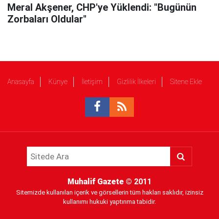
Meral Akşener, CHP'ye Yüklendi: "Bugünün
Zorbaları Oldular"
Anasayfa
Künye
İletişim
Gizlilik İlkeleri
Sitene Ekle
Muhalif Gazete
© 2011
Sitemizde kullanılan içerik ve görsellerin tüm hakları saklıdır, izinsiz
kullanımı hukuki yaptırıma tabidir.