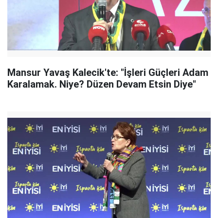
Mansur Yavaş Kalecik'te: "İşleri Güçleri Adam
Karalamak. Niye? Düzen Devam Etsin Diye"