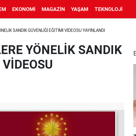
EM
EKONOMI
MAGAZIN
YAŞAM
TEKNOLOJI
NELİK SANDIK GÜVENLİĞİ EĞİTİMİ VİDEOSU YAYINLANDI
ERE YÖNELİK SANDIK
İ VİDEOSU