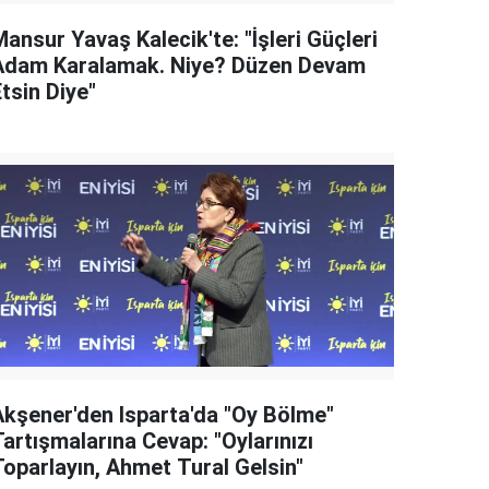
ansur Yavaş Kalecik'te: "İşleri Güçleri
Adam Karalamak. Niye? Düzen Devam
tsin Diye"
Akşener'den Isparta'da "Oy Bölme"
artışmalarına Cevap: "Oylarınızı
Toparlayın, Ahmet Tural Gelsin"