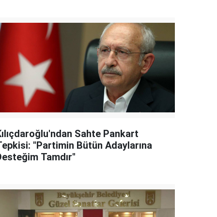
Kılıçdaroğlu'ndan Sahte Pankart
Tepkisi: "Partimin Bütün Adaylarına
Desteğim Tamdır"