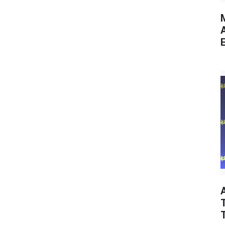
M
E
T