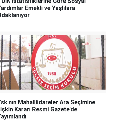
TÜİK İstatistiklerine Göre Sosyal
Yardımlar Emekli ve Yaşlılara
Odaklanıyor
Ysk'nın Mahalliidareler Ara Seçimine
İlişkin Kararı Resmi Gazete'de
Yayımlandı