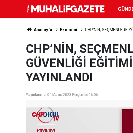
GÜND
Anasayfa
Ekonomi
CHP’NİN, SEÇMENLERE YÖ
CHP’NİN, SEÇMENL
GÜVENLİĞİ EĞİTİM
YAYINLANDI
Yayınlanma:
04 Mayıs 2023 Perşembe 16:06