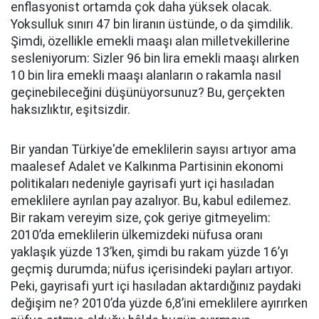
enflasyonist ortamda çok daha yüksek olacak.
Yoksulluk sınırı 47 bin liranın üstünde, o da şimdilik.
Şimdi, özellikle emekli maaşı alan milletvekillerine
sesleniyorum: Sizler 96 bin lira emekli maaşı alırken
10 bin lira emekli maaşı alanların o rakamla nasıl
geçinebileceğini düşünüyorsunuz? Bu, gerçekten
haksızlıktır, eşitsizdir.
Bir yandan Türkiye'de emeklilerin sayısı artıyor ama
maalesef Adalet ve Kalkınma Partisinin ekonomi
politikaları nedeniyle gayrisafi yurt içi hasıladan
emeklilere ayrılan pay azalıyor. Bu, kabul edilemez.
Bir rakam vereyim size, çok geriye gitmeyelim:
2010’da emeklilerin ülkemizdeki nüfusa oranı
yaklaşık yüzde 13’ken, şimdi bu rakam yüzde 16’yı
geçmiş durumda; nüfus içerisindeki payları artıyor.
Peki, gayrisafi yurt içi hasıladan aktardığınız paydaki
değişim ne? 2010’da yüzde 6,8’ini emeklilere ayırırken