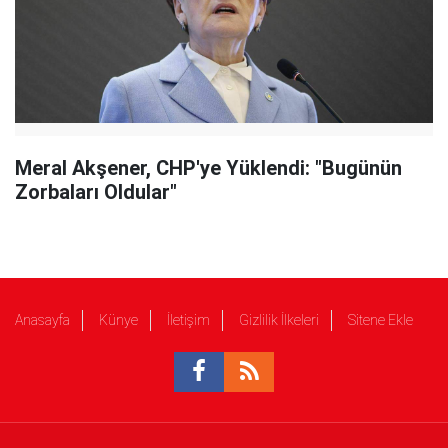
Meral Akşener, CHP'ye Yüklendi: "Bugünün
Zorbaları Oldular"
Anasayfa
Künye
İletişim
Gizlilik İlkeleri
Sitene Ekle