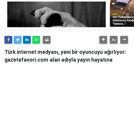
Türk internet medyası, yeni bir oyuncuyu ağırlıyor:
gazetefavori.com alan adıyla yayın hayatına
başlayan Gazete Favori, "Merhaba" diyerek
okuyucularıyla buluştuğunu duyurdu.
Güncel haberleri, derinlemesine analizleri ve farklı
bakış açılarını okuyucularına sunmayı hedefleyen
Gazete Favori, dijital habercilik alanında yeni bir soluk
getirme iddiasıyla yola çıktı.
Haberciliğe Yeni Bir Yaklaşım