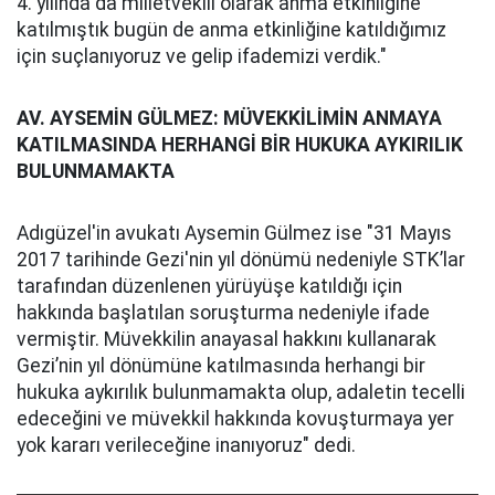
4. yılında da milletvekili olarak anma etkinliğine
katılmıştık bugün de anma etkinliğine katıldığımız
için suçlanıyoruz ve gelip ifademizi verdik."
AV. AYSEMİN GÜLMEZ: MÜVEKKİLİMİN ANMAYA
KATILMASINDA HERHANGİ BİR HUKUKA AYKIRILIK
BULUNMAMAKTA
Adıgüzel'in avukatı Aysemin Gülmez ise "31 Mayıs
2017 tarihinde Gezi'nin yıl dönümü nedeniyle STK’lar
tarafından düzenlenen yürüyüşe katıldığı için
hakkında başlatılan soruşturma nedeniyle ifade
vermiştir. Müvekkilin anayasal hakkını kullanarak
Gezi’nin yıl dönümüne katılmasında herhangi bir
hukuka aykırılık bulunmamakta olup, adaletin tecelli
edeceğini ve müvekkil hakkında kovuşturmaya yer
yok kararı verileceğine inanıyoruz" dedi.