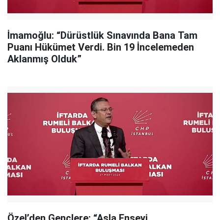
İmamoğlu: “Dürüstlük Sınavında Bana Tam
Puanı Hükümet Verdi. Bin 19 İncelemeden
Aklanmış Olduk”
Özel’den Gençlere: “Asla Enseyi