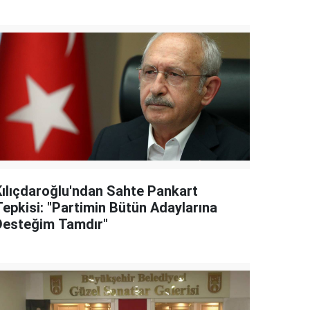
Kılıçdaroğlu'ndan Sahte Pankart
Tepkisi: "Partimin Bütün Adaylarına
Desteğim Tamdır"