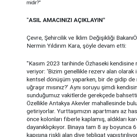
midir?"
''
ASIL AMACINIZI AÇIKLAYIN''
Çevre, Şehircilik ve İklim Değişikliği Bakan
Nermin Yıldırım Kara, şöyle devam etti:
''Kasım 2023 tarihinde Özhaseki kendisine re
veriyor: ‘Bizim genellikle rezerv alan olarak 
kentsel dönüşüm yaparken, bir de gidip de mi
uğraşır mısınız?’ Aynı soruyu şimdi kendisi
sunduğumuz vakitlerde gerekçede bahsettiği
Özellikle Antakya Akevler mahallesinde bulu
getiriyorlar. Yurttaşımızın apartmanı az ha
önce kolonları fiberle kaplamış, aldıkları k
dayanıklıçıkıyor. Binaya tam 8 ay boyunca 
kapısına riskli alan diye tebligat yapıştırılı