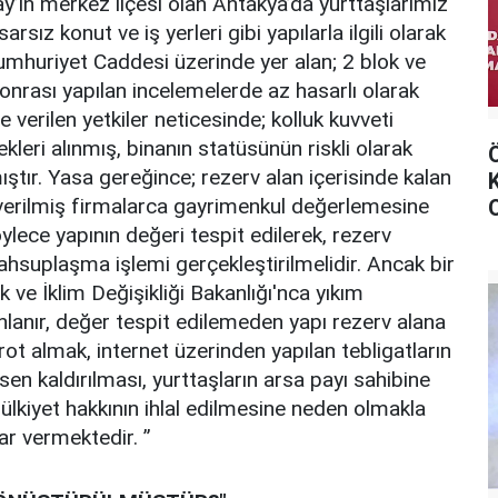
tay’ın merkez ilçesi olan Antakya’da yurttaşlarımız
rsız konut ve iş yerleri gibi yapılarla ilgili olarak
umhuriyet Caddesi üzerinde yer alan; 2 blok ve
rası yapılan incelemelerde az hasarlı olarak
 verilen yetkiler neticesinde; kolluk kuvveti
ekleri alınmış, binanın statüsünün riskli olarak
ıştır. Yasa gereğince; rezerv alan içerisinde kalan
s verilmiş firmalarca gayrimenkul değerlemesine
ylece yapının değeri tespit edilerek, rezerv
hsuplaşma işlemi gerçekleştirilmelidir. Ancak bir
lik ve İklim Değişikliği Bakanlığı'nca yıkım
 sonlanır, değer tespit edilemeden yapı rezerv alana
arot almak, internet üzerinden yapılan tebligatların
’sen kaldırılması, yurttaşların arsa payı sahibine
kiyet hakkının ihlal edilmesine neden olmakla
ar vermektedir. ”