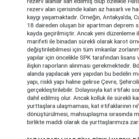
rezerv alanlar ilan edilmiş olup özelikle Ha
rezerv alan içerisinde kalan az hasarlı ve hasa
kaygı yaşamaktadır. Örneğin, Antakya’da, C
18 daireden oluşan bir apartman deprem son
kayda geçirilmiştir. Ancak yeni düzenleme ile
marifeti ile binadan sürekli olarak karot örn
değiştirilebilmesi için tüm imkanlar zorlanm
yapılar için öncelikle SPK tarafından lisan
ilişkin raporların alınması gerekmektedir. Bö
alanda yapılacak yeni yapıdan bu bedelin ma
yapı, riskli yapı haline gelirse Çevre, Şehirci
gerçekleştirilebilir. Dolayısıyla kat irtifakı
dahil edilmiş olur. Ancak kolluk ile sürekli k
yurttaşlara ulaşmaması, kat irtifaklarının re
dönüştürülmesi, mahsuplaşma sırasında mül
birlikte maddi olarak da yurttaşlarımıza zar