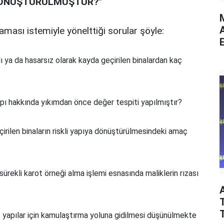
A DÖNÜŞTÜRÜLMÜŞTÜR?"
M
ması istemiyle yönelttiği sorular şöyle:
E
lı ya da hasarsız olarak kayda geçirilen binalardan kaç
apı hakkında yıkımdan önce değer tespiti yapılmıştır?
irilen binaların riskli yapıya dönüştürülmesindeki amaç
sürekli karot örneği alma işlemi esnasında maliklerin rızası
T
ız yapılar için kamulaştırma yoluna gidilmesi düşünülmekte