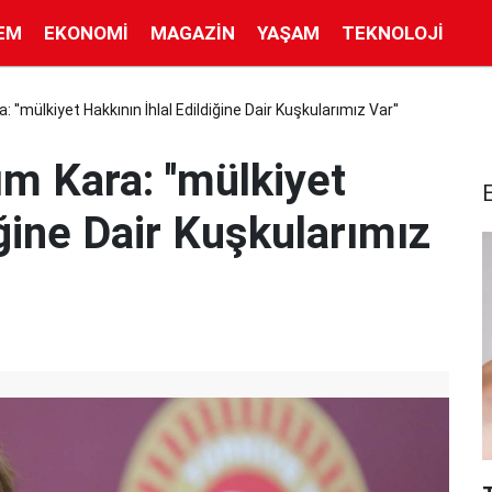
EM
EKONOMI
MAGAZIN
YAŞAM
TEKNOLOJI
: ''mülkiyet Hakkının İhlal Edildiğine Dair Kuşkularımız Var''
ım Kara: ''mülkiyet
iğine Dair Kuşkularımız