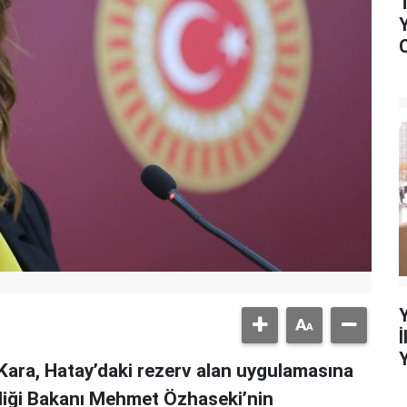
 Kara, Hatay’daki rezerv alan uygulamasına
şikliği Bakanı Mehmet Özhaseki’nin