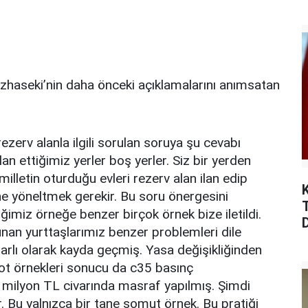
ıÖzhaseki’nin daha önceki açıklamalarını anımsatan
zerv alanla ilgili sorulan soruya şu cevabı
ilan ettiğimiz yerler boş yerler. Siz bir yerden
lletin oturduğu evleri rezerv alan ilan edip
ne yöneltmek gerekir. Bu soru önergesini
miz örneğe benzer birçok örnek bize iletildi.
nan yurttaşlarımız benzer problemleri dile
sarlı olarak kayda geçmiş. Yasa değişikliğinden
arot örnekleri sonucu da c35 basınç
6 milyon TL civarında masraf yapılmış. Şimdi
yor. Bu yalnızca bir tane somut örnek. Bu pratiği