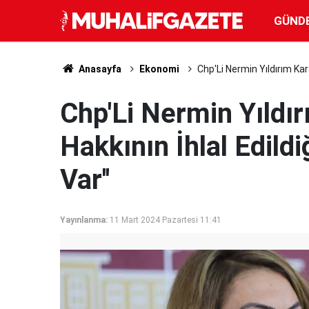
GÜND
Anasayfa
Ekonomi
Chp'Li Nermin Yıldırım Kara
Chp'Li Nermin Yıldır
Hakkının İhlal Edild
Var''
Yayınlanma:
11 Mart 2024 Pazartesi 11:41