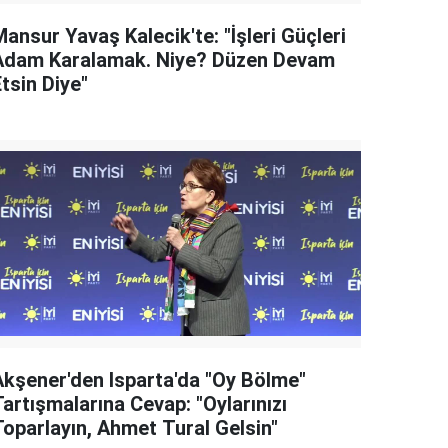
ansur Yavaş Kalecik'te: "İşleri Güçleri
Adam Karalamak. Niye? Düzen Devam
tsin Diye"
Akşener'den Isparta'da "Oy Bölme"
artışmalarına Cevap: "Oylarınızı
Toparlayın, Ahmet Tural Gelsin"