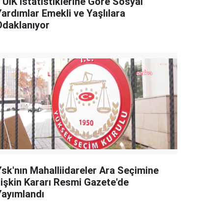
TÜİK İstatistiklerine Göre Sosyal
Yardımlar Emekli ve Yaşlılara
Odaklanıyor
Ysk'nın Mahalliidareler Ara Seçimine
İlişkin Kararı Resmi Gazete'de
Yayımlandı