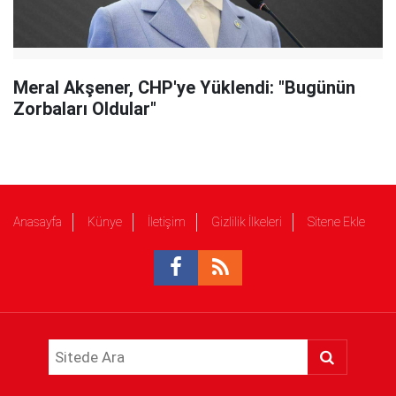
Meral Akşener, CHP'ye Yüklendi: "Bugünün
Zorbaları Oldular"
Anasayfa
Künye
İletişim
Gizlilik İlkeleri
Sitene Ekle