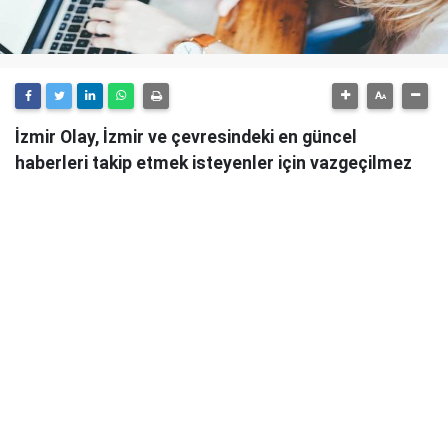
İzmir Olay, İzmir ve çevresindeki en güncel
haberleri takip etmek isteyenler için vazgeçilmez
bir kaynaktır.
Günlük olarak güncellenen haber sitesi, İzmir'in tüm
önemli gelişmelerini anlık olarak okuyucularına
ulaştırmaktadır.
İzmir Olay
, sadece şehirdeki değil, aynı zamanda
ülke genelindeki önemli olayları da takip ederek
okuyucularını bilgilendirmektedir. Güvenilir ve
tarafsız habercilik anlayışıyla hareket eden İzmir
Olay, her türlü haber konusunda objektif bir bakış