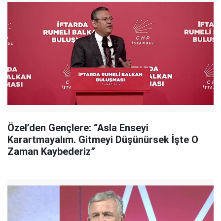
Özel’den Gençlere: “Asla Enseyi
Karartmayalım. Gitmeyi Düşünürsek İşte O
Zaman Kaybederiz”