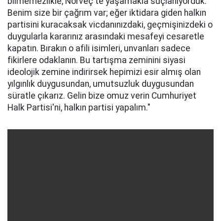
bilmemezlikle, Norveç'te yaşamakla suçlanıyorduk.
Benim size bir çağrım var; eğer iktidara giden halkın
partisini kuracaksak vicdanınızdaki, geçmişinizdeki o
duygularla kararınız arasındaki mesafeyi cesaretle
kapatın. Bırakın o afili isimleri, unvanları sadece
fikirlere odaklanın. Bu tartışma zeminini siyasi
ideolojik zemine indirirsek hepimizi esir almış olan
yılgınlık duygusundan, umutsuzluk duygusundan
süratle çıkarız. Gelin bize omuz verin Cumhuriyet
Halk Partisi'ni, halkın partisi yapalım."