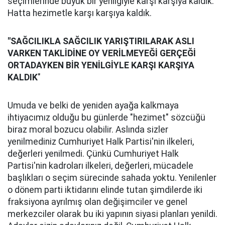
seçimlerinde büyük bir yenilgiyle karşı karşıya kaldık.
Hatta hezimetle karşı karşıya kaldık.
"SAĞCILIKLA SAĞCILIK YARIŞTIRILARAK ASLI
VARKEN TAKLİDİNE OY VERİLMEYEĞİ GERÇEĞİ
ORTADAYKEN BİR YENİLGİYLE KARŞI KARŞIYA
KALDIK
"
Umuda ve belki de yeniden ayağa kalkmaya
ihtiyacımız olduğu bu günlerde "hezimet" sözcüğü
biraz moral bozucu olabilir. Aslında sizler
yenilmediniz Cumhuriyet Halk Partisi'nin ilkeleri,
değerleri yenilmedi. Çünkü Cumhuriyet Halk
Partisi'nin kadroları ilkeleri, değerleri, mücadele
başlıkları o seçim sürecinde sahada yoktu. Yenilenler
o dönem parti iktidarını elinde tutan şimdilerde iki
fraksiyona ayrılmış olan değişimciler ve genel
merkezciler olarak bu iki yapının siyasi planları yenildi.