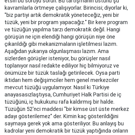
etsin bu soruyu sorun. Bu tartışmanın üstünü şu
kavramlarla örtmeye çalışıyorlar. Birincisi; diyorlar ki,
"biz partiyi artık demokratik yöneteceğiz, yeni bir
tüzük, yeni bir program yapacağız." Bir kere program
ve tüzüğün yapılma tarzı demokratik değil. Hangi
görüşün ne için elendiği hangi görüşün niye öne
çıkarıldığı gibi mekanizmaların işletilmesi lazım.
Aşağıdan yukarıya olgunlaşması lazım. Ama
sizlerden görüşler isteniyor, bu görüşler nasıl
toplanıyor nasıl redakte ediliyor hiç bilmiyoruz ve
önümüze bir tüzük taslağı getirilecek. Oysa parti
iktidarı hem değişimciler hem genel merkezciler
mevcut tüzüğü uygulamıyor. Nasıl ki Türkiye
anayasasızlaştıysa, Cumhuriyet Halk Partisi de iç
tüzüğünü, iç hukukunu rafa kaldırmış bir halde.
Tüzüğün 52'nci maddesi "bir kimse üst üste merkez
adayı gösterilemez" der. Kimin kaç gösterildiğini
saymaya gerek yok ama gösteriliyor. Bu anlayış bu
kadrolar yeni demokratik bir tüzük yaptığında onların