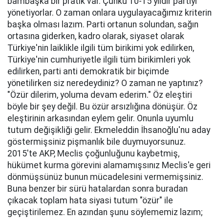
bambaşka bir pratik var. Çünkü 10-15 yıldır partiyi
yönetiyorlar. O zaman onlara uygulayacağımız kriterin
başka olması lazım. Parti ortanun solundan, sağın
ortasına giderken, kadro olarak, siyaset olarak
Türkiye'nin laiklikle ilgili tüm birikimi yok edilirken,
Türkiye'nin cumhuriyetle ilgili tüm birikimleri yok
edilirken, parti anti demokratik bir biçimde
yönetilirken siz neredeydiniz? O zaman ne yaptınız?
"Özür dilerim, yoluma devam ederim." Öz eleştiri
böyle bir şey değil. Bu özür arsızlığına dönüşür. Öz
eleştirinin arkasından eylem gelir. Onunla uyumlu
tutum değişikliği gelir. Ekmeleddin İhsanoğlu'nu aday
göstermişsiniz pişmanlık bile duymuyorsunuz.
2015'te AKP, Meclis çoğunluğunu kaybetmiş,
hükümet kurma görevini alamamışsınız Meclis'e geri
dönmüşsünüz bunun mücadelesini vermemişsiniz.
Buna benzer bir sürü hatalardan sonra buradan
çıkacak toplam hata siyasi tutum "özür" ile
geçiştirilemez. En azından şunu söylememiz lazım;