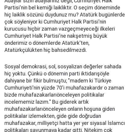
Adaylar sizin adaylarınız değil, Cumhuriyet Halk
Partisi'nin bel kemiği laikliktir. O seçim döneminde
hiç laiklik sözünü duydunuz mu? Atatürk bugünlerde
çok söyleniyor ki Cumhuriyet Halk Partisi'nin
kurucusu hiçbir zaman vazgeçmeyeceği ilkeleri
Cumhuriyet Halk Partisi'ne nakşetmiş büyük
önderimiz o dönemlerde Atatürk'ten,
Atatürkçülükten hiç bahsedilmezdi.
Sosyal demokrasi, sol, sosyalizan değerler sahada
hiç yoktu. Çünkü o dönemin parti iktidarışöyle
dahiyane bir fikir bulmuştu; "madem ki Türkiye
Cumhuriyeti'nin yüzde 70'i muhafazakardır o zaman
bizde muhafazakarlarıönceleyen politikalar
incelememiz lazım." Bu giderek artık
muhafazakarlarıönceleyen onların hoşuna giden
politikalar izlemekten, gide gide doğrudan
muhafazakar, milliyetçi hatta yer yer siyasal İslamcı
politikaları savunmaya kadar gitti. Nitekim çok