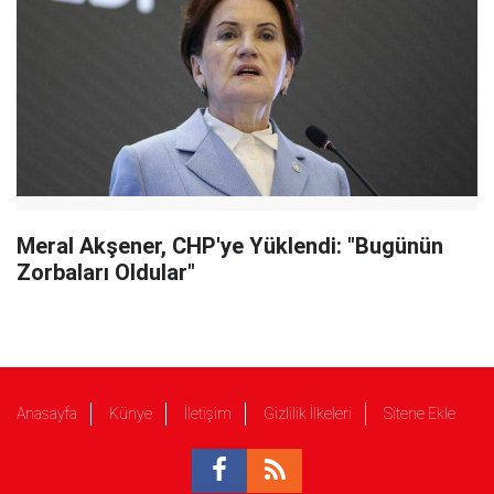
Meral Akşener, CHP'ye Yüklendi: "Bugünün
Zorbaları Oldular"
Anasayfa
Künye
İletişim
Gizlilik İlkeleri
Sitene Ekle