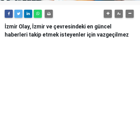
İzmir Olay, İzmir ve çevresindeki en güncel
haberleri takip etmek isteyenler için vazgeçilmez
bir kaynaktır.
Günlük olarak güncellenen haber sitesi, İzmir'in tüm
önemli gelişmelerini anlık olarak okuyucularına
ulaştırmaktadır.
İzmir Olay
, sadece şehirdeki değil, aynı zamanda
ülke genelindeki önemli olayları da takip ederek
okuyucularını bilgilendirmektedir. Güvenilir ve
tarafsız habercilik anlayışıyla hareket eden İzmir
Olay, her türlü haber konusunda objektif bir bakış
açısı sunmaktadır.